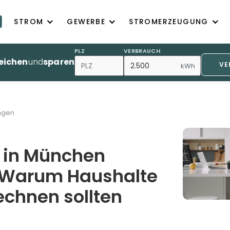
STROM
GEWERBE
STROMERZEUGUNG
PLZ
VERBRAUCH
eichen
und
sparen
VE
kWh
ngen
 in München
: Warum Haushalte
echnen sollten