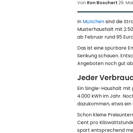
Von
Ron Boschert
·
29. Ma
In
München
sind die Str
Musterhaushalt mit 2.
ab Februar rund 95 Euro
Das ist eine spürbare E
Senkung schauen. Entsch
Angeboten noch gut ab
Jeder Verbrauc
Ein Single-Haushalt mit
4.000 kWh im Jahr. Noch
dazukommen, etwa ein E
Schon kleine Preisunte
Cent pro Kilowattstund
spart entsprechend me