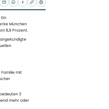
 Ein
werke München
on 8,9 Prozent.
e angekündigte
uellen
 Familie mit
aucher
 bedeuten 3
chend mehr oder