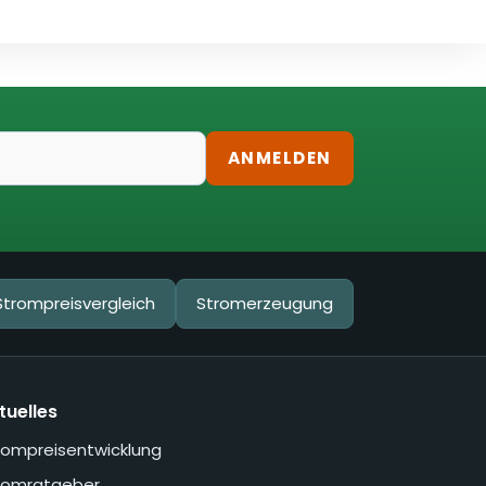
ANMELDEN
Strompreisvergleich
Stromerzeugung
tuelles
rompreisentwicklung
romratgeber