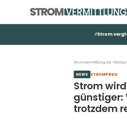
Zum
Inhalt
springen
⚡
Strom vergl
stromvermittlung.de
›
Meldu
NEWS
STROMPREIS
Strom wird
günstiger
trotzdem r