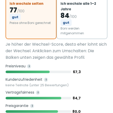
Ich wechsle selten
Ich wechsle alle 1–2
77
Jahre
/100
84
/100
gut
gut
Preise ohne Boni gerechnet
Boni werden
mitgenommen
Je höher der Wechsel-Score, desto eher lohnt sich
der Wechsel. Anklicken zum Umschalten: Die
Balken unten zeigen das gewählte Profil.
Preisniveau
i
67,3
Kundenzufriedenheit
i
keine Teilnote (unter 25 Bewertungen)
Vertragsfairness
i
84,7
Preisgarantie
i
80,0