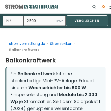
Zum
Inhalt
springen
kWh
VERGLEICHEN
stromvermittlung.de
›
Stromlexikon
›
Balkonkraftwerk
Balkonkraftwerk
Ein
Balkonkraftwerk
ist eine
steckerfertige Mini-PV-Anlage. Erlaubt
sind ein
Wechselrichter bis 800 W
Einspeiseleistung und
Module bis 2.000
Wp
je Stromzähler. Seit dem Solarpaket I
(2024) genügt eine vereinfachte