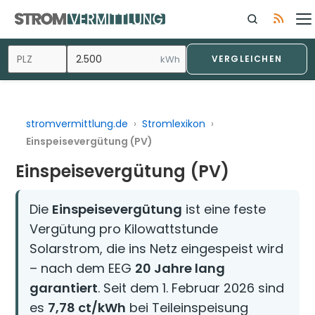
Zum
Inhalt
springen
kWh
VERGLEICHEN
stromvermittlung.de
›
Stromlexikon
›
Einspeisevergütung (PV)
Einspeisevergütung (PV)
Die
Einspeisevergütung
ist eine feste
Vergütung pro Kilowattstunde
Solarstrom, die ins Netz eingespeist wird
– nach dem EEG
20 Jahre lang
garantiert
. Seit dem 1. Februar 2026 sind
es
7,78 ct/kWh
bei Teileinspeisung