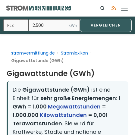
Zum
Inhalt
springen
kWh
VERGLEICHEN
stromvermittlung.de
›
Stromlexikon
›
Gigawattstunde (GWh)
Gigawattstunde (GWh)
Die
Gigawattstunde (GWh)
ist eine
Einheit für
sehr große Energiemengen
:
1
GWh = 1.000
Megawattstunden
=
1.000.000
Kilowattstunden
= 0,001
Terawattstunden
. Sie wird für
Kraftwerke, Städte und nationale