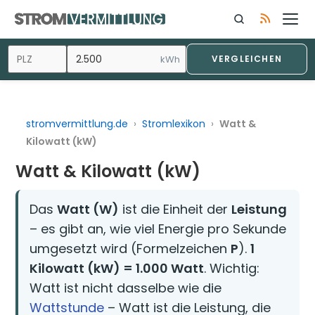
Zum
Inhalt
springen
kWh
VERGLEICHEN
stromvermittlung.de
›
Stromlexikon
›
Watt &
Kilowatt (kW)
Watt & Kilowatt (kW)
Das
Watt (W)
ist die Einheit der
Leistung
– es gibt an, wie viel Energie pro Sekunde
umgesetzt wird (Formelzeichen
P
).
1
Kilowatt (kW) = 1.000 Watt
. Wichtig:
Watt ist nicht dasselbe wie die
Wattstunde
– Watt ist die Leistung, die