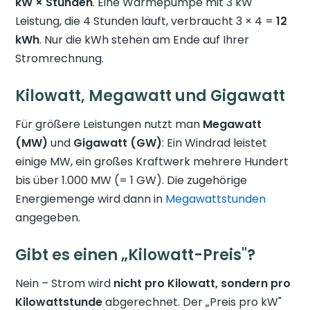
kW × Stunden
. Eine Wärmepumpe mit 3 kW
Leistung, die 4 Stunden läuft, verbraucht 3 × 4 =
12
kWh
. Nur die kWh stehen am Ende auf Ihrer
Stromrechnung.
Kilowatt, Megawatt und Gigawatt
Für größere Leistungen nutzt man
Megawatt
(MW)
und
Gigawatt (GW)
: Ein Windrad leistet
einige MW, ein großes Kraftwerk mehrere Hundert
bis über 1.000 MW (= 1 GW). Die zugehörige
Energiemenge wird dann in
Megawattstunden
angegeben.
Gibt es einen „Kilowatt-Preis"?
Nein – Strom wird
nicht pro Kilowatt, sondern pro
Kilowattstunde
abgerechnet. Der „Preis pro kW"