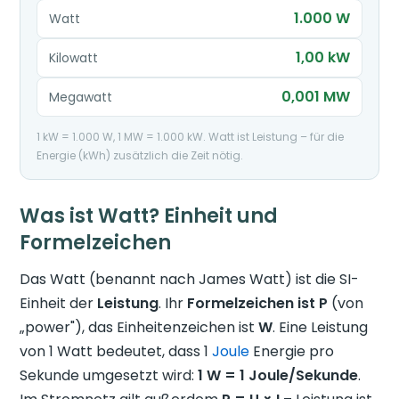
1.000 W
Watt
1,00 kW
Kilowatt
0,001 MW
Megawatt
1 kW = 1.000 W, 1 MW = 1.000 kW. Watt ist Leistung – für die
Energie (kWh) zusätzlich die Zeit nötig.
Was ist Watt? Einheit und
Formelzeichen
Das Watt (benannt nach James Watt) ist die SI-
Einheit der
Leistung
. Ihr
Formelzeichen ist P
(von
„power"), das Einheitenzeichen ist
W
. Eine Leistung
von 1 Watt bedeutet, dass 1
Joule
Energie pro
Sekunde umgesetzt wird:
1 W = 1 Joule/Sekunde
.