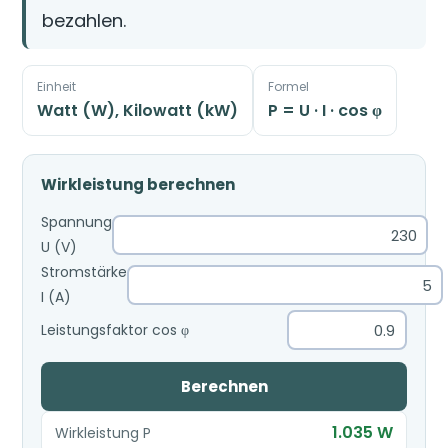
bezahlen.
Einheit
Formel
Watt (W), Kilowatt (kW)
P = U · I · cos φ
Wirkleistung berechnen
Spannung
U (V)
Stromstärke
I (A)
Leistungsfaktor cos φ
Berechnen
1.035 W
Wirkleistung P