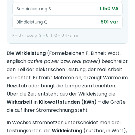
1.150 VA
Scheinleistung S
501 var
Blindleistung Q
P = U · I · cos φ · S = U · I · Q = U · I · sin φ
Die
Wirkleistung
(Formelzeichen P, Einheit Watt,
englisch
active power
bzw.
real power
) beschreibt
den Teil der elektrischen Leistung, der real Arbeit
verrichtet: Er treibt Motoren an, erzeugt Wärme im
Heizstab oder bringt die Lampe zum Leuchten.
Über die Zeit entsteht aus der Wirkleistung die
Wirkarbeit
in
Kilowattstunden (kWh)
– die Größe,
die auf Ihrer Stromrechnung steht.
In Wechselstromnetzen unterscheidet man drei
Leistungsarten: die
Wirkleistung
(nutzbar, in Watt),