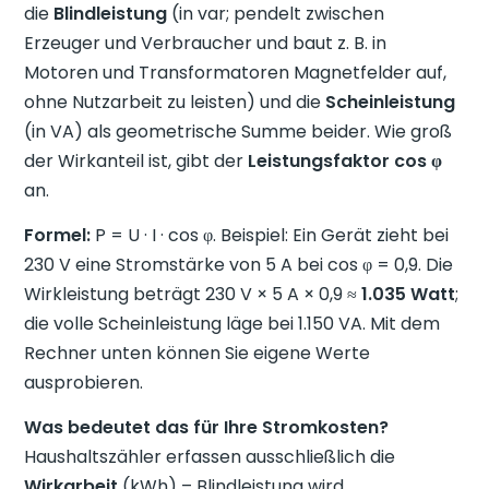
die
Blindleistung
(in var; pendelt zwischen
Erzeuger und Verbraucher und baut z. B. in
Motoren und Transformatoren Magnetfelder auf,
ohne Nutzarbeit zu leisten) und die
Scheinleistung
(in VA) als geometrische Summe beider. Wie groß
der Wirkanteil ist, gibt der
Leistungsfaktor cos φ
an.
Formel:
P = U · I · cos φ. Beispiel: Ein Gerät zieht bei
230 V eine Stromstärke von 5 A bei cos φ = 0,9. Die
Wirkleistung beträgt 230 V × 5 A × 0,9 ≈
1.035 Watt
;
die volle Scheinleistung läge bei 1.150 VA. Mit dem
Rechner unten können Sie eigene Werte
ausprobieren.
Was bedeutet das für Ihre Stromkosten?
Haushaltszähler erfassen ausschließlich die
Wirkarbeit
(kWh) – Blindleistung wird