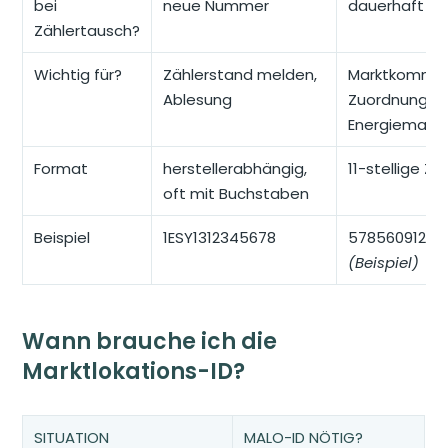
bei
neue Nummer
dauerhaft gl
Zählertausch?
Wichtig für?
Zählerstand melden,
Marktkommun
Ablesung
Zuordnung i
Energiemarkt
Format
herstellerabhängig,
11-stellige Za
oft mit Buchstaben
Beispiel
1ESY1312345678
57856091238
(Beispiel)
Wann brauche ich die
Marktlokations-ID?
SITUATION
MALO-ID NÖTIG?