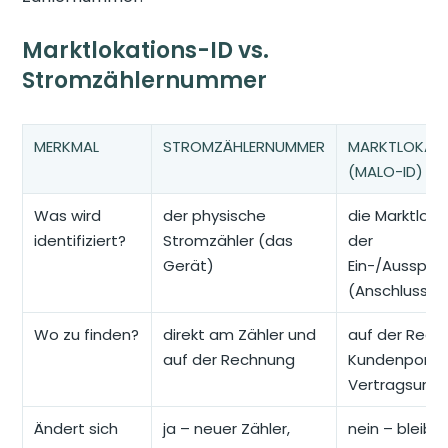
Marktlokations-ID vs.
Stromzählernummer
MERKMAL
STROMZÄHLERNUMMER
MARKTLOKATI
(MALO-ID)
Was wird
der physische
die Marktloka
identifiziert?
Stromzähler (das
der
Gerät)
Ein-/Ausspei
(Anschluss)
Wo zu finden?
direkt am Zähler und
auf der Rech
auf der Rechnung
Kundenportal,
Vertragsunte
Ändert sich
ja – neuer Zähler,
nein – bleibt