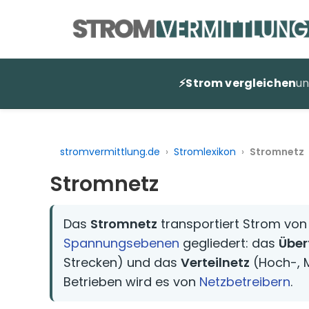
Zum
Inhalt
springen
⚡
Strom vergleichen
u
stromvermittlung.de
›
Stromlexikon
›
Stromnetz
Stromnetz
Das
Stromnetz
transportiert Strom von 
Spannungsebenen
gegliedert: das
Über
Strecken) und das
Verteilnetz
(Hoch-, M
Betrieben wird es von
Netzbetreibern
.