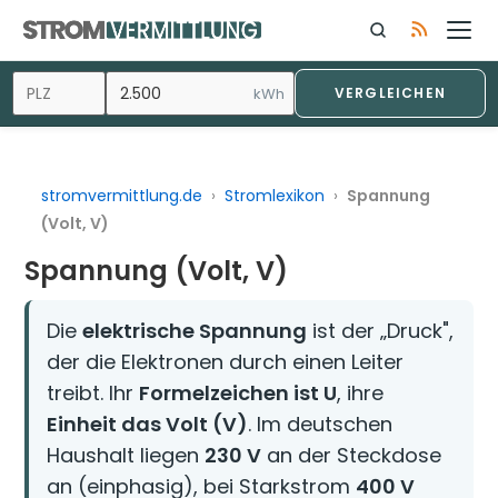
Zum
Inhalt
springen
kWh
VERGLEICHEN
stromvermittlung.de
›
Stromlexikon
›
Spannung
(Volt, V)
Spannung (Volt, V)
Die
elektrische Spannung
ist der „Druck",
der die Elektronen durch einen Leiter
treibt. Ihr
Formelzeichen ist U
, ihre
Einheit das Volt (V)
. Im deutschen
Haushalt liegen
230 V
an der Steckdose
an (einphasig), bei Starkstrom
400 V