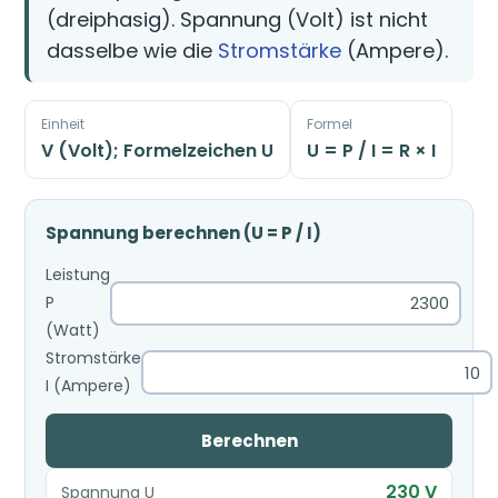
(dreiphasig). Spannung (Volt) ist nicht
dasselbe wie die
Stromstärke
(Ampere).
Einheit
Formel
V (Volt); Formelzeichen U
U = P / I = R × I
Spannung berechnen (U = P / I)
Leistung
P
(Watt)
Stromstärke
I (Ampere)
Berechnen
230 V
Spannung U