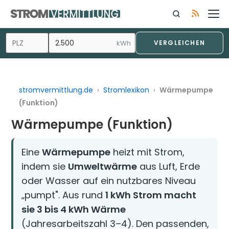
Zum
Inhalt
springen
kWh
VERGLEICHEN
stromvermittlung.de
›
Stromlexikon
›
Wärmepumpe
(Funktion)
Wärmepumpe (Funktion)
Eine
Wärmepumpe
heizt mit Strom,
indem sie
Umweltwärme
aus Luft, Erde
oder Wasser auf ein nutzbares Niveau
„pumpt". Aus rund
1 kWh Strom macht
sie 3 bis 4 kWh Wärme
(Jahresarbeitszahl 3–4). Den passenden,