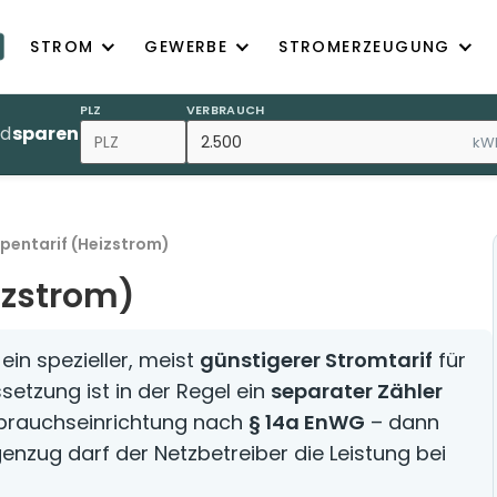
STROM
GEWERBE
STROMERZEUGUNG
PLZ
VERBRAUCH
nd
sparen
kW
ntarif (Heizstrom)
zstrom)
ein spezieller, meist
günstigerer Stromtarif
für
etzung ist in der Regel ein
separater Zähler
rbrauchseinrichtung nach
§ 14a EnWG
– dann
enzug darf der Netzbetreiber die Leistung bei