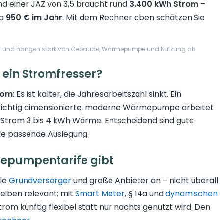
d einer JAZ von 3,5 braucht rund
3.400 kWh Strom
–
wa
950 € im Jahr
. Mit dem Rechner oben schätzen Sie
ung) und hängen stark von Gebäude, Wärmepumpe und Nutzung ab.
ein Stromfresser?
rom
: Es ist kälter, die Jahresarbeitszahl sinkt. Ein
ne richtig dimensionierte, moderne Wärmepumpe arbeitet
Wh Strom 3 bis 4 kWh Wärme. Entscheidend sind gute
ie passende Auslegung.
mepumpentarife gibt
ele
Grundversorger
und große Anbieter an – nicht überall
leiben relevant; mit
Smart Meter
, § 14a und
dynamischen
trom künftig flexibel statt nur nachts genutzt wird. Den