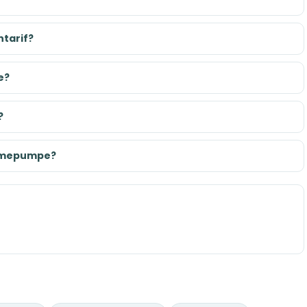
tarif?
e?
?
ärmepumpe?