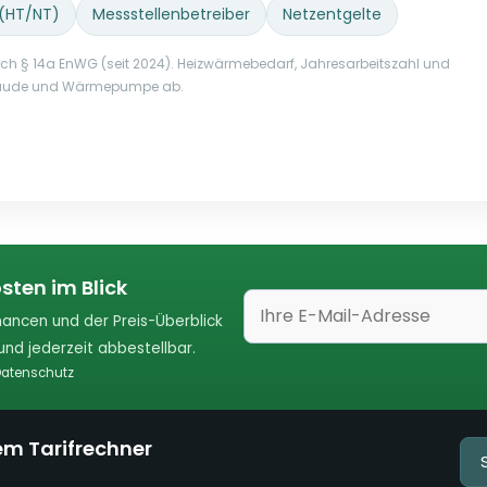
 (HT/NT)
Messstellenbetreiber
Netzentgelte
nach § 14a EnWG (seit 2024). Heizwärmebedarf, Jahresarbeitszahl und
Gebäude und Wärmepumpe ab.
sten im Blick
ancen und der Preis-Überblick
nd jederzeit abbestellbar.
atenschutz
em Tarifrechner