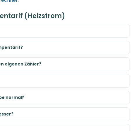
rechner
.
ntarif (Heizstrom)
pentarif?
n eigenen Zähler?
mpe normal?
esser?