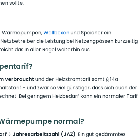
en sollte.
e Wärmepumpen,
Wallboxen
und Speicher ein
 Netzbetreiber die Leistung bei Netzengpässen kurzzeitig
icht das in aller Regel weiterhin aus.
pentarif?
om verbraucht
und der Heizstromtarif samt § 14a-
altstarif – und zwar so viel günstiger, dass sich auch der
echnet. Bei geringem Heizbedarf kann ein normaler Tarif
ine Wärmepumpe normal?
f ÷ Jahresarbeitszahl (JAZ)
. Ein gut gedämmtes