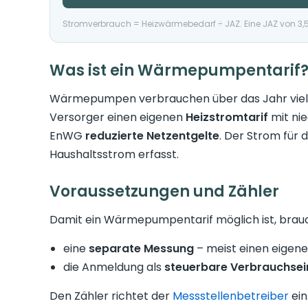
Stromverbrauch = Heizwärmebedarf ÷ JAZ. Eine JAZ von 3
Was ist ein Wärmepumpentarif
Wärmepumpen verbrauchen über das Jahr viel St
Versorger einen eigenen
Heizstromtarif
mit nie
EnWG
reduzierte Netzentgelte
. Der Strom für
Haushaltsstrom erfasst.
Voraussetzungen und Zähler
Damit ein Wärmepumpentarif möglich ist, brauc
eine
separate Messung
– meist einen eigen
die Anmeldung als
steuerbare Verbrauchsei
Den Zähler richtet der
Messstellenbetreiber
ein