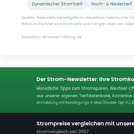
Dynamischer Stromtarif
Hoch- & Niedertarif
Quellen: Reduzierte Netzentgelte für steuerbare Verbraucher 
Preise im Rechner sind Richtwerte und hängen stark von 
Redaktion stromvermittlung.de
Der Strom-Newsletter: Ihre Stromko
Monatliche Tipps zum Stromsparen, Wechsel-Ch
aus unserer eigenen Tarifdatenbank, kostenlos u
Anmeldung mit Bestätigungs-E-Mail (Double-Opt-in).
D
Strompreise vergleichen mit unser
Stromvergleich seit 2007