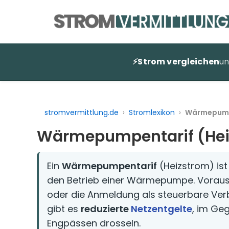
Zum
Inhalt
springen
⚡
Strom vergleichen
u
stromvermittlung.de
›
Stromlexikon
›
Wärmepumpe
Wärmepumpentarif (Hei
Ein
Wärmepumpentarif
(Heizstrom) ist 
den Betrieb einer Wärmepumpe. Vorauss
oder die Anmeldung als steuerbare Ve
gibt es
reduzierte
Netzentgelte
, im Geg
Engpässen drosseln.