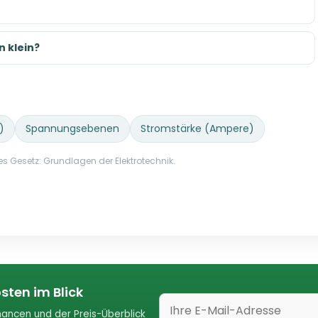
 klein?
)
Spannungsebenen
Stromstärke (Ampere)
s Gesetz: Grundlagen der Elektrotechnik.
sten im Blick
ancen und der Preis-Überblick