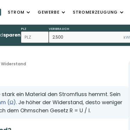
STROM
GEWERBE
STROMERZEUGUNG
PLZ
VERBRAUCH
nd
sparen
kW
r Widerstand
e stark ein Material den Stromfluss hemmt. Sein
m (Ω)
. Je höher der Widerstand, desto weniger
ch dem Ohmschen Gesetz R = U / I.