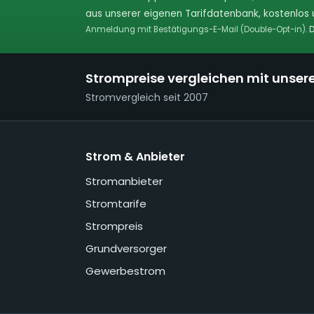
aus unserer eigenen Tarifdatenbank, kostenlos u
Anmeldung mit Bestätigungs-E-Mail (Double-Opt-in).
D
Strompreise vergleichen mit unser
Stromvergleich seit 2007
Strom & Anbieter
Stromanbieter
Stromtarife
Strompreis
Grundversorger
Gewerbestrom