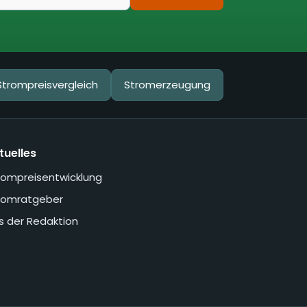
Strompreisvergleich
Stromerzeugung
tuelles
rompreisentwicklung
romratgeber
s der Redaktion