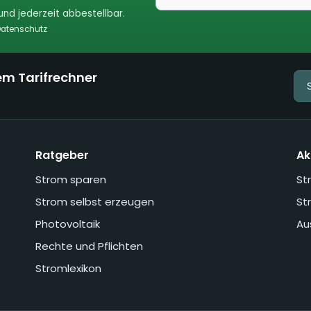
nd jederzeit abbestellbar.
atenschutz
em Tarifrechner
Ratgeber
Ak
Strom sparen
St
Strom selbst erzeugen
St
Photovoltaik
Au
Rechte und Pflichten
Stromlexikon