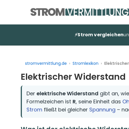
Zum
Inhalt
springen
⚡
Strom vergleichen
u
stromvermittlung.de
›
Stromlexikon
›
Elektrische
Elektrischer Widerstand
Der
elektrische Widerstand
gibt an, wi
Formelzeichen ist
R
, seine Einheit das
Oh
Strom
fließt bei gleicher
Spannung
– na