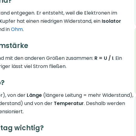
and?
and entgegen. Er entsteht, weil die Elektronen im
Kupfer hat einen niedrigen Widerstand, ein
Isolator
nd in
Ohm
.
omstärke
nd mit den anderen Größen zusammen:
R = U / I
. Ein
er lässt viel Strom fließen.
b?
er), von der
Länge
(längere Leitung = mehr Widerstand),
iderstand) und von der
Temperatur
. Deshalb werden
nsioniert.
tag wichtig?