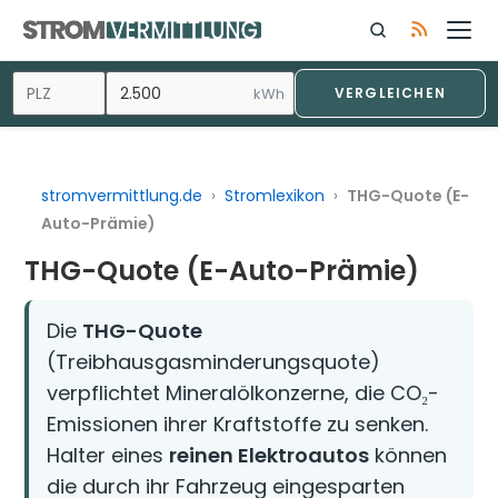
Zum
Inhalt
springen
kWh
VERGLEICHEN
stromvermittlung.de
›
Stromlexikon
›
THG-Quote (E-
Auto-Prämie)
THG-Quote (E-Auto-Prämie)
Die
THG-Quote
(Treibhausgasminderungsquote)
verpflichtet Mineralölkonzerne, die CO₂-
Emissionen ihrer Kraftstoffe zu senken.
Halter eines
reinen Elektroautos
können
die durch ihr Fahrzeug eingesparten