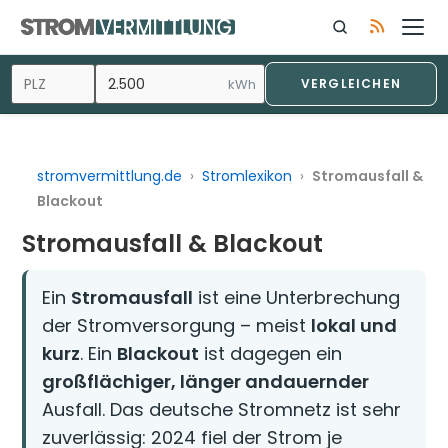
Zum
Inhalt
springen
kWh
VERGLEICHEN
stromvermittlung.de
›
Stromlexikon
›
Stromausfall &
Blackout
Stromausfall & Blackout
Ein
Stromausfall
ist eine Unterbrechung
der Stromversorgung – meist
lokal und
kurz
. Ein
Blackout
ist dagegen ein
großflächiger, länger andauernder
Ausfall. Das deutsche Stromnetz ist sehr
zuverlässig: 2024 fiel der Strom je