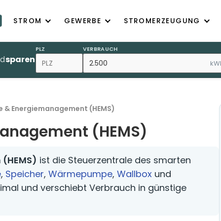
STROM
GEWERBE
STROMERZEUGUNG
PLZ
VERBRAUCH
nd
sparen
kW
e & Energiemanagement (HEMS)
management (HEMS)
 (HEMS)
ist die Steuerzentrale des smarten
e
,
Speicher
,
Wärmepumpe
,
Wallbox
und
imal und verschiebt Verbrauch in günstige