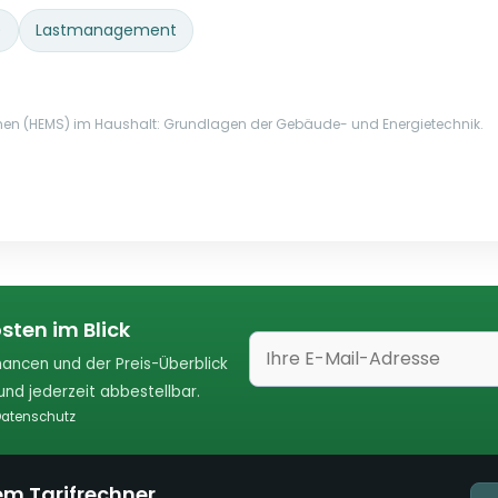
)
Lastmanagement
en (HEMS) im Haushalt: Grundlagen der Gebäude- und Energietechnik.
sten im Blick
ancen und der Preis-Überblick
nd jederzeit abbestellbar.
atenschutz
em Tarifrechner