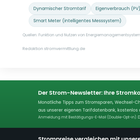
Dynamischer Stromtarif
Eigenverbrauch (PV
Smart Meter (intelligentes Messsystem)
Quellen: Funktion und Nutzen von Energiemanagementsystem
Redaktion stromvermittlung.de
Der Strom-Newsletter: Ihre Stromko
Monatliche Tipps zum Stromsparen, Wechsel-Ch
aus unserer eigenen Tarifdatenbank, kostenlos u
Anmeldung mit Bestätigungs-E-Mail (Double-Opt-in).
D
Strompreise vergleichen mit unser