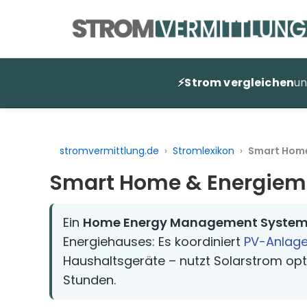
Zum
Inhalt
springen
⚡
Strom vergleichen
u
stromvermittlung.de
›
Stromlexikon
›
Smart Hom
Smart Home & Energie
Ein
Home Energy Management System
Energiehauses: Es koordiniert
PV-Anlag
Haushaltsgeräte – nutzt Solarstrom opt
Stunden.