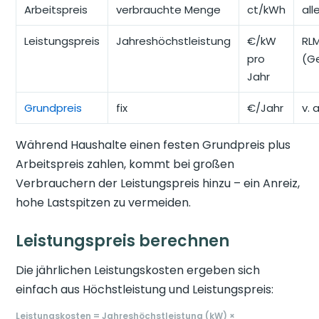
Arbeitspreis
verbrauchte Menge
ct/kWh
all
Leistungspreis
Jahreshöchstleistung
€/kW
RL
pro
(G
Jahr
Grundpreis
fix
€/Jahr
v. 
Während Haushalte einen festen Grundpreis plus
Arbeitspreis zahlen, kommt bei großen
Verbrauchern der Leistungspreis hinzu – ein Anreiz,
hohe Lastspitzen zu vermeiden.
Leistungspreis berechnen
Die jährlichen Leistungskosten ergeben sich
einfach aus Höchstleistung und Leistungspreis:
Leistungskosten = Jahreshöchstleistung (kW) ×