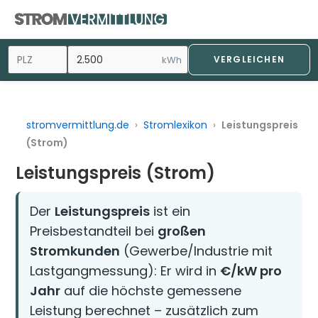
Zum
Inhalt
springen
kWh
VERGLEICHEN
stromvermittlung.de
›
Stromlexikon
›
Leistungspreis
(Strom)
Leistungspreis (Strom)
Der
Leistungspreis
ist ein
Preisbestandteil bei
großen
Stromkunden
(Gewerbe/Industrie mit
Lastgangmessung): Er wird in
€/kW pro
Jahr
auf die höchste gemessene
Leistung berechnet – zusätzlich zum