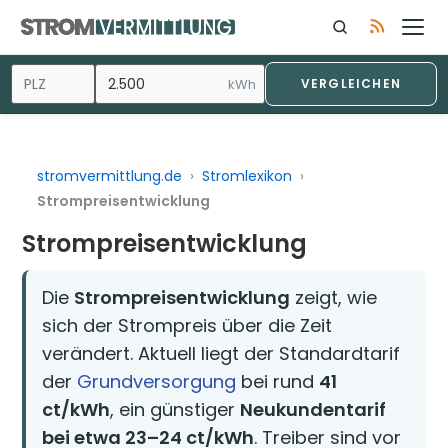
Zum
Inhalt
springen
kWh
VERGLEICHEN
stromvermittlung.de
›
Stromlexikon
›
Strompreisentwicklung
Strompreisentwicklung
Die
Strompreisentwicklung
zeigt, wie
sich der Strompreis über die Zeit
verändert. Aktuell liegt der Standardtarif
der
Grundversorgung
bei rund
41
ct/kWh
, ein günstiger
Neukundentarif
bei etwa 23–24 ct/kWh
. Treiber sind vor