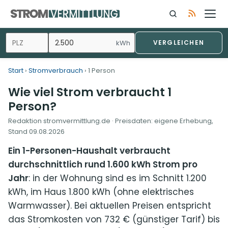
Zum
Inhalt
springen
kWh
VERGLEICHEN
Start
›
Stromverbrauch
› 1 Person
Wie viel Strom verbraucht 1
Person?
Redaktion stromvermittlung.de · Preisdaten: eigene Erhebung,
Stand
09.08.2026
Ein 1-Personen-Haushalt verbraucht
durchschnittlich rund 1.600 kWh Strom pro
Jahr
: in der Wohnung sind es im Schnitt 1.200
kWh, im Haus 1.800 kWh (ohne elektrisches
Warmwasser). Bei aktuellen Preisen entspricht
das Stromkosten von 732 € (günstiger Tarif) bis