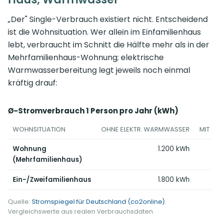
„Der" Single-Verbrauch existiert nicht. Entscheidend
ist die Wohnsituation. Wer allein im Einfamilienhaus
lebt, verbraucht im Schnitt die Hälfte mehr als in der
Mehrfamilienhaus-Wohnung; elektrische
Warmwasserbereitung legt jeweils noch einmal
kräftig drauf:
Ø-Stromverbrauch 1 Person pro Jahr (kWh)
WOHNSITUATION
OHNE ELEKTR. WARMWASSER
MIT E
Wohnung
1.200 kWh
(Mehrfamilienhaus)
Ein-/Zweifamilienhaus
1.800 kWh
Quelle:
Stromspiegel für Deutschland (co2online)
.
Vergleichswerte aus realen Verbrauchsdaten.