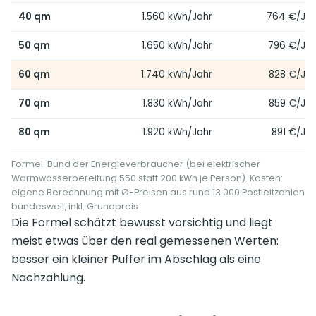
40 qm
1.560 kWh/Jahr
764 €/Jah
50 qm
1.650 kWh/Jahr
796 €/Jah
60 qm
1.740 kWh/Jahr
828 €/Jah
70 qm
1.830 kWh/Jahr
859 €/Jah
80 qm
1.920 kWh/Jahr
891 €/Jah
Formel: Bund der Energieverbraucher (bei elektrischer
Warmwasserbereitung 550 statt 200 kWh je Person). Kosten:
eigene Berechnung mit Ø-Preisen aus rund 13.000 Postleitzahlen
bundesweit, inkl. Grundpreis.
Die Formel schätzt bewusst vorsichtig und liegt
meist etwas über den real gemessenen Werten:
besser ein kleiner Puffer im Abschlag als eine
Nachzahlung.