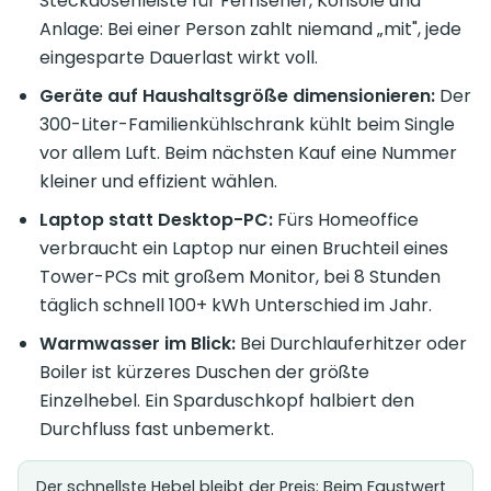
Steckdosenleiste für Fernseher, Konsole und
Anlage: Bei einer Person zahlt niemand „mit", jede
eingesparte Dauerlast wirkt voll.
Geräte auf Haushaltsgröße dimensionieren:
Der
300-Liter-Familienkühlschrank kühlt beim Single
vor allem Luft. Beim nächsten Kauf eine Nummer
kleiner und effizient wählen.
Laptop statt Desktop-PC:
Fürs Homeoffice
verbraucht ein Laptop nur einen Bruchteil eines
Tower-PCs mit großem Monitor, bei 8 Stunden
täglich schnell 100+ kWh Unterschied im Jahr.
Warmwasser im Blick:
Bei Durchlauferhitzer oder
Boiler ist kürzeres Duschen der größte
Einzelhebel. Ein Sparduschkopf halbiert den
Durchfluss fast unbemerkt.
Der schnellste Hebel bleibt der Preis: Beim Faustwert