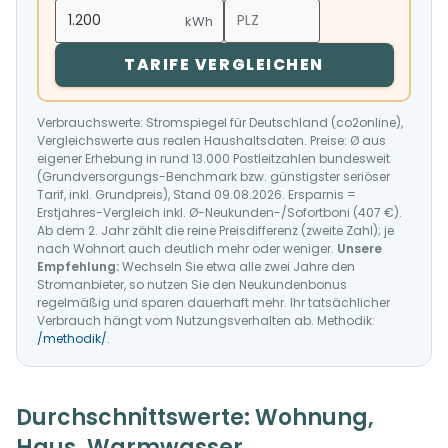
kWh
TARIFE VERGLEICHEN
Verbrauchswerte: Stromspiegel für Deutschland (co2online),
Vergleichswerte aus realen Haushaltsdaten. Preise: Ø aus
eigener Erhebung in rund 13.000 Postleitzahlen bundesweit
(Grundversorgungs-Benchmark bzw. günstigster seriöser
Tarif, inkl. Grundpreis), Stand 09.08.2026. Ersparnis =
Erstjahres-Vergleich inkl. Ø-Neukunden-/Sofortboni (407 €).
Ab dem 2. Jahr zählt die reine Preisdifferenz (zweite Zahl); je
nach Wohnort auch deutlich mehr oder weniger.
Unsere
Empfehlung:
Wechseln Sie etwa alle zwei Jahre den
Stromanbieter, so nutzen Sie den Neukundenbonus
regelmäßig und sparen dauerhaft mehr. Ihr tatsächlicher
Verbrauch hängt vom Nutzungsverhalten ab. Methodik:
/methodik/
.
Durchschnittswerte: Wohnung,
Haus, Warmwasser