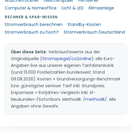
Wäschetrockner
·
Geschirrspüler
·
Fernseher
·
Computer & Homeoffice
·
Licht & LED
·
Klimaanlage
RECHNER & SPAR-WISSEN
Stromverbrauch berechnen
·
Standby-Kosten
·
Stromverbrauch zu hoch?
·
Stromverbrauch Deutschland
Über diese Seite:
Verbrauchswerte aus der
Originalquelle (
Stromspiegel/co2online
); alle Euro-
Angaben live aus unserer eigenen Tarifdatenbank
(rund 13.000 Postleitzahlen bundesweit, Stand
09.08.2026): Kosten = Grundversorgungs-Benchmark
bzw. günstigster seriöser Tarif inkl. Grundpreis;
Ersparnisse = Erstjahres-Vergleich inkl. Ø-
Neukunden-/Sofortboni. Methodik:
/methodik/
. Alle
Angaben ohne Gewähr.