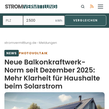
Zum
Inhalt
springen
kWh
VERGLEICHEN
stromvermittlung.de
›
Meldungen
NEWS
PHOTOVOLTAIK
Neue Balkonkraftwerk-
Norm seit Dezember 2025:
Mehr Klarheit für Haushalte
beim Solarstrom