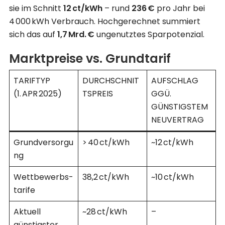
sie im Schnitt
12 ct/kWh
– rund
236 €
pro Jahr bei
4 000 kWh Verbrauch. Hochgerechnet summiert
sich das auf
1,7 Mrd. €
ungenutztes Sparpotenzial.
Marktpreise vs. Grundtarif
TARIFTYP
DURCHSCHNIT
AUFSCHLAG
(1. APR 2025)
TS­PREIS
GGÜ.
GÜNSTIGSTEM
NEUVERTRAG
Grundversorgu
> 40 ct/kWh
~12 ct/kWh
ng
Wettbewerbs­
38,2 ct/kWh
~10 ct/kWh
tarife
Aktuell
~28 ct/kWh
–
günstigster