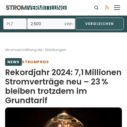
Zum
Inhalt
springen
kWh
VERGLEICHEN
stromvermittlung.de
›
Meldungen
NEWS
STROMPREIS
Rekordjahr 2024: 7,1 Millionen
Strom­verträge neu – 23 %
bleiben trotzdem im
Grundtarif