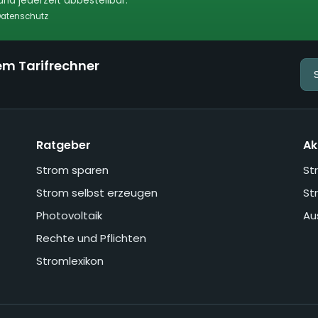
nd jederzeit abbestellbar.
atenschutz
em Tarifrechner
Ratgeber
Ak
Strom sparen
St
Strom selbst erzeugen
St
Photovoltaik
Au
Rechte und Pflichten
Stromlexikon