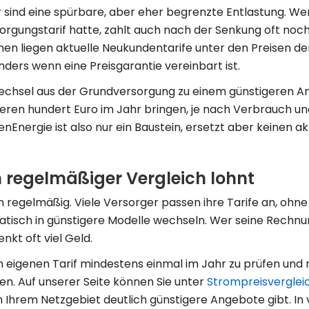
r sind eine spürbare, aber eher begrenzte Entlastung. We
rgungstarif hatte, zahlt auch nach der Senkung oft noc
ionen liegen aktuelle Neukundentarife unter den Preisen de
ers wenn eine Preisgarantie vereinbart ist.
Wechsel aus der Grundversorgung zu einem günstigeren An
ren hundert Euro im Jahr bringen, je nach Verbrauch und
nEnergie ist also nur ein Baustein, ersetzt aber keinen ak
 regelmäßiger Vergleich lohnt
 regelmäßig. Viele Versorger passen ihre Tarife an, ohne
isch in günstigere Modelle wechseln. Wer seine Rechnun
nkt oft viel Geld.
n eigenen Tarif mindestens einmal im Jahr zu prüfen und 
n. Auf unserer Seite können Sie unter
Strompreisverglei
n Ihrem Netzgebiet deutlich günstigere Angebote gibt. In v