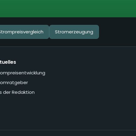
Strompreisvergleich
Stromerzeugung
tuelles
rompreisentwicklung
romratgeber
s der Redaktion