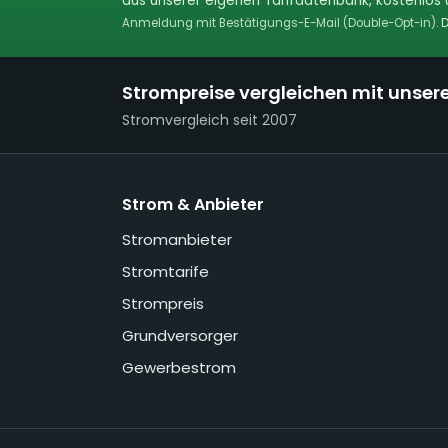
aus unserer eigenen Tarifdatenbank, kostenlos u
Anmeldung mit Bestätigungs-E-Mail (Double-Opt-in).
D
Strompreise vergleichen mit unser
Stromvergleich seit 2007
Strom & Anbieter
Stromanbieter
Stromtarife
Strompreis
Grundversorger
Gewerbestrom