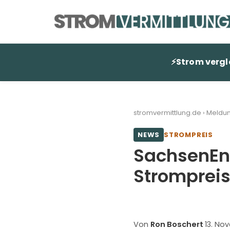
Zum
Inhalt
springen
⚡
Strom vergl
stromvermittlung.de
›
Meldu
NEWS
STROMPREIS
SachsenEn
Strompreis
Von
Ron Boschert
·
13. No