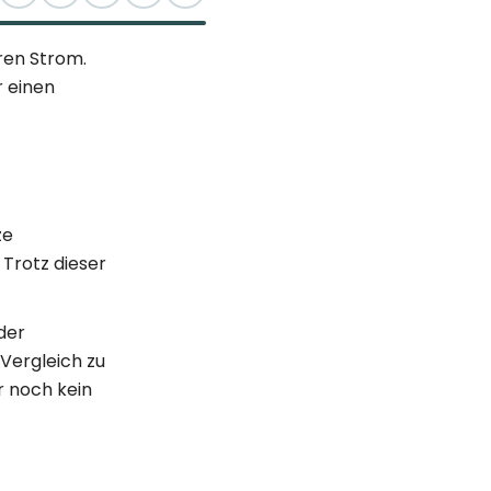
ren Strom.
r einen
ze
 Trotz dieser
der
Vergleich zu
r noch kein