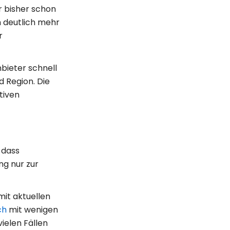
r bisher schon
h deutlich mehr
r
bieter schnell
 Region. Die
tiven
 dass
g nur zur
mit aktuellen
ch
mit wenigen
ielen Fällen