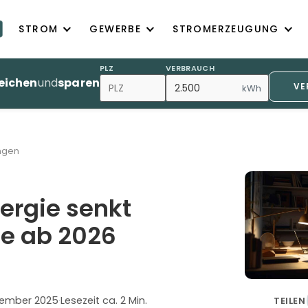
STROM
GEWERBE
STROMERZEUGUNG
PLZ
VERBRAUCH
eichen
und
sparen
VE
kWh
ngen
ergie senkt
e ab 2026
vember 2025
·
Lesezeit ca. 2 Min.
TEILEN