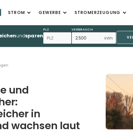
STROM
GEWERBE
STROMERZEUGUNG
PLZ
VERBRAUCH
eichen
und
sparen
VE
kWh
ngen
se und
her:
icher in
nd wachsen laut