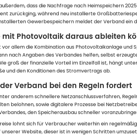
 außerdem, dass die Nachfrage nach Heimspeichern 202
nt zurückging, während neu installierte Großbatteriespe
installierten Gewerbespeichern meldet der Verband ein de
mit Photovoltaik daraus ableiten k
st vor allem die Kombination aus Photovoltaikanlage und 
 kann nach Angaben des Verbandes helfen, selbst erzeug
Wie groß der finanzielle Vorteil im Einzelfall ist, hängt un
e und den Konditionen des Stromvertrags ab.
der Verband bei den Regeln fordert
unter anderem schnellere Netzanschlussverfahren, Regeln
en belohnen, sowie digitalere Prozesse bei Netzbetreibern
Verbandes, den Speicherausbau schneller voranzubringe
eise lohnt sich für Verbraucher weiterhin ein regelmäßi
 unserer Website, dieser ist in wenigen Schritten umzuse