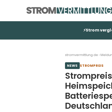
Zum
Inhalt
springen
⚡
Strom vergl
stromvermittlung.de
›
Meldu
NEWS
STROMPREIS
Stromprei
Heimspeic
Batteriespe
Deutschla