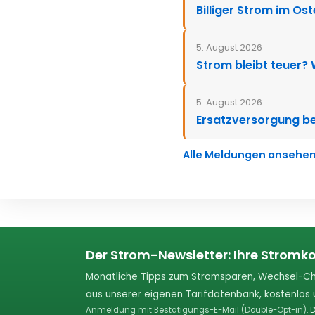
Billiger Strom im Os
5. August 2026
Strom bleibt teuer?
5. August 2026
Ersatzversorgung be
Alle Meldungen ansehe
Der Strom-Newsletter: Ihre Stromko
Monatliche Tipps zum Stromsparen, Wechsel-Ch
aus unserer eigenen Tarifdatenbank, kostenlos u
Anmeldung mit Bestätigungs-E-Mail (Double-Opt-in).
D