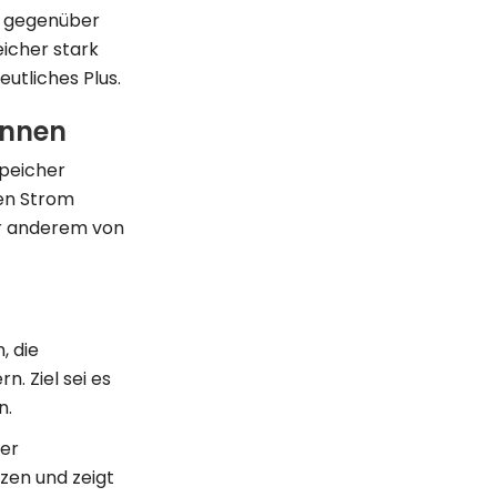
5 gegenüber
icher stark
utliches Plus.
önnen
Speicher
ten Strom
ter anderem von
, die
. Ziel sei es
n.
ger
tzen und zeigt