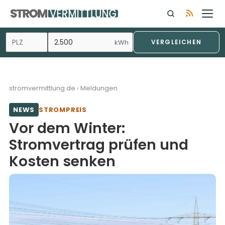
Zum
Inhalt
springen
kWh
VERGLEICHEN
stromvermittlung.de
›
Meldungen
NEWS
STROMPREIS
Vor dem Winter:
Stromvertrag prüfen und
Kosten senken