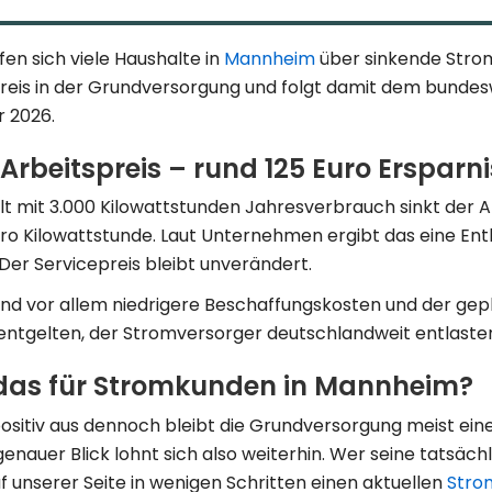
n sich viele Haushalte in
Mannheim
über sinkende Stro
Preis in der Grundversorgung und folgt damit dem bunde
r 2026.
rbeitspreis – rund 125 Euro Ersparni
t mit 3.000 Kilowattstunden Jahresverbrauch sinkt der A
ro Kilowattstunde. Laut Unternehmen ergibt das eine Ent
 Der Servicepreis bleibt unverändert.
ind vor allem niedrigere Beschaffungskosten und der gep
ntgelten, der Stromversorger deutschlandweit entlasten 
das für Stromkunden in Mannheim?
positiv aus dennoch bleibt die Grundversorgung meist ein
genauer Blick lohnt sich also weiterhin. Wer seine tatsäch
 unserer Seite in wenigen Schritten einen aktuellen
Stro