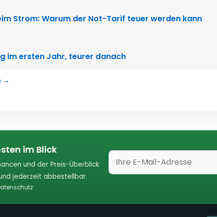
im Strom: Warum der Not-Tarif teuer werden kann
g im ersten Jahr, teurer danach
n →
sten im Blick
ancen und der Preis-Überblick
nd jederzeit abbestellbar.
atenschutz