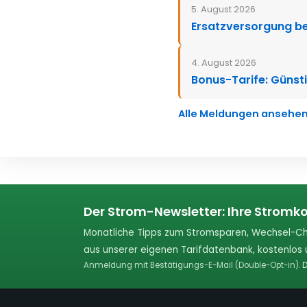
5. August 2026
Ersatzversorgung be
4. August 2026
Bonus-Tarife: Günsti
Alle Meldungen ansehe
Der Strom-Newsletter: Ihre Stromko
Monatliche Tipps zum Stromsparen, Wechsel-Ch
aus unserer eigenen Tarifdatenbank, kostenlos u
Anmeldung mit Bestätigungs-E-Mail (Double-Opt-in).
D