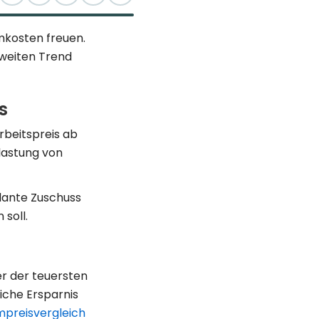
mkosten freuen.
sweiten Trend
s
rbeitspreis ab
lastung von
lante Zuschuss
soll.
er der teuersten
liche Ersparnis
mpreisvergleich