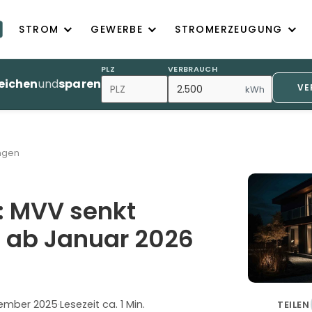
STROM
GEWERBE
STROMERZEUGUNG
PLZ
VERBRAUCH
eichen
und
sparen
VE
kWh
ngen
 MVV senkt
 ab Januar 2026
zember 2025
·
Lesezeit ca. 1 Min.
TEILEN