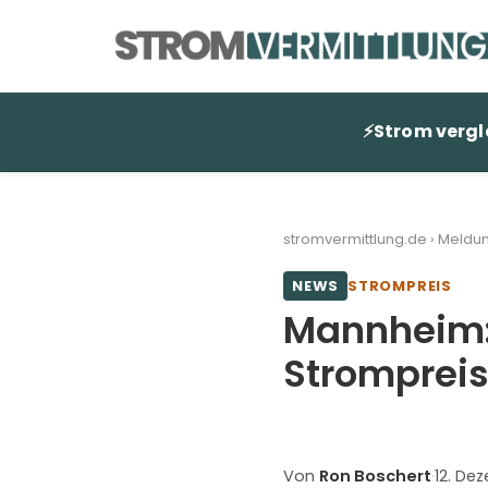
Zum
Inhalt
springen
⚡
Strom vergl
stromvermittlung.de
›
Meldu
NEWS
STROMPREIS
Mannheim:
Strompreis
Von
Ron Boschert
·
12. De