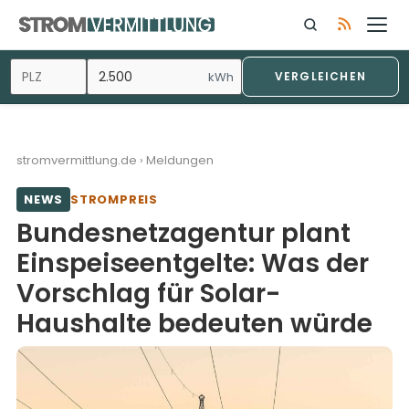
Zum
Inhalt
springen
kWh
VERGLEICHEN
stromvermittlung.de
›
Meldungen
NEWS
STROMPREIS
Bundesnetzagentur plant
Einspeiseentgelte: Was der
Vorschlag für Solar-
Haushalte bedeuten würde