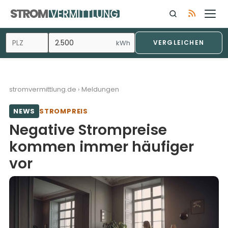
Zum
Inhalt
springen
kWh
VERGLEICHEN
stromvermittlung.de
›
Meldungen
NEWS
STROMPREIS
Negative Strompreise
kommen immer häufiger
vor