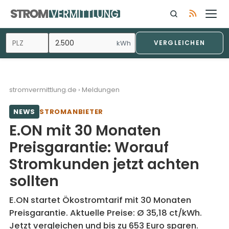
Zum
Inhalt
springen
kWh
VERGLEICHEN
stromvermittlung.de
›
Meldungen
NEWS
STROMANBIETER
E.ON mit 30 Monaten
Preisgarantie: Worauf
Stromkunden jetzt achten
sollten
E.ON startet Ökostromtarif mit 30 Monaten
Preisgarantie. Aktuelle Preise: Ø 35,18 ct/kWh.
Jetzt vergleichen und bis zu 653 Euro sparen.