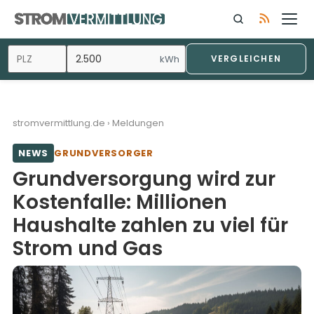
Zum
Inhalt
springen
kWh
VERGLEICHEN
stromvermittlung.de
›
Meldungen
NEWS
GRUNDVERSORGER
Grundversorgung wird zur
Kostenfalle: Millionen
Haushalte zahlen zu viel für
Strom und Gas