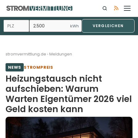
Zum
Inhalt
springen
kWh
VERGLEICHEN
stromvermittlung.de
›
Meldungen
NEWS
STROMPREIS
Heizungstausch nicht
aufschieben: Warum
Warten Eigentümer 2026 viel
Geld kosten kann