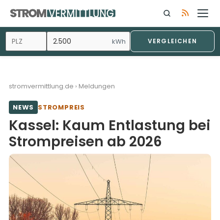
Zum
Inhalt
springen
kWh
VERGLEICHEN
stromvermittlung.de
›
Meldungen
NEWS
STROMPREIS
Kassel: Kaum Entlastung bei
Strompreisen ab 2026