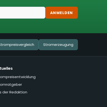
ANMELDEN
Strompreisvergleich
Stromerzeugung
tuelles
rompreisentwicklung
romratgeber
s der Redaktion