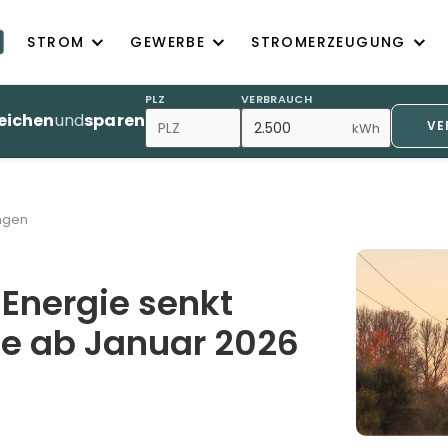
STROM
GEWERBE
STROMERZEUGUNG
PLZ
VERBRAUCH
eichen
und
sparen
VE
kWh
ngen
 Energie senkt
e ab Januar 2026