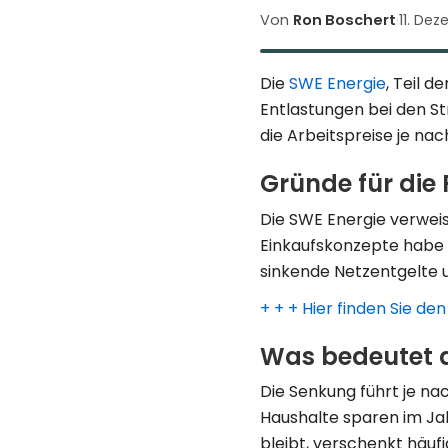
Von
Ron Boschert
·
11. De
Die
SWE Energie
, Teil 
Entlastungen bei den S
die Arbeitspreise je nac
Gründe für die
Die SWE Energie verweis
Einkaufskonzepte habe 
sinkende Netzentgelte 
+ + + Hier finden Sie d
Was bedeutet d
Die Senkung führt je na
Haushalte sparen im Jah
bleibt, verschenkt häufi