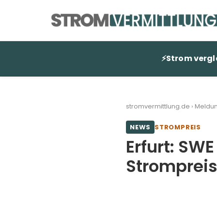
Zum
Inhalt
springen
⚡
Strom vergl
stromvermittlung.de
›
Meldu
NEWS
STROMPREIS
Erfurt: SWE
Strompreis