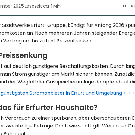
zember 2025
·
Lesezeit ca. 1 Min.
TEILEN
der Stadtwerke Erfurt-Gruppe, kündigt für Anfang 2026 sp
tromkosten an. Nach mehreren Jahren steigender Energi
h Vertrag um bis zu fünf Prozent sinken.
 Preissenkung
t auf deutlich günstigere Beschaffungskosten. Durch lang
man Strom günstiger am Markt sichern können. Zusätzlic
und der Wegfall der Gasspeicherumlage dämpfend auf die 
en günstigsten Stromanbieter in Erfurt und Umgebung + + +
as für Erfurter Haushalte?
ch Verbrauch zu einer spürbaren, aber überschaubaren En
r zweistellige Beträge. Doch wie so oft gilt: Wer in der 
g Potenzial.