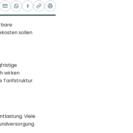
ürbare
ekosten sollen
fristige
h wirken
Tarifstruktur.
tlastung. Viele
Grundversorgung