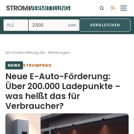
Zum
Inhalt
springen
kWh
VERGLEICHEN
stromvermittlung.de
›
Meldungen
NEWS
STROMPREIS
Neue E-Auto-Förderung:
Über 200.000 Ladepunkte –
was heißt das für
Verbraucher?