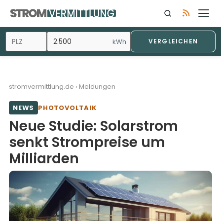
Zum
Inhalt
springen
kWh
VERGLEICHEN
stromvermittlung.de
›
Meldungen
NEWS
PHOTOVOLTAIK
Neue Studie: Solarstrom
senkt Strompreise um
Milliarden