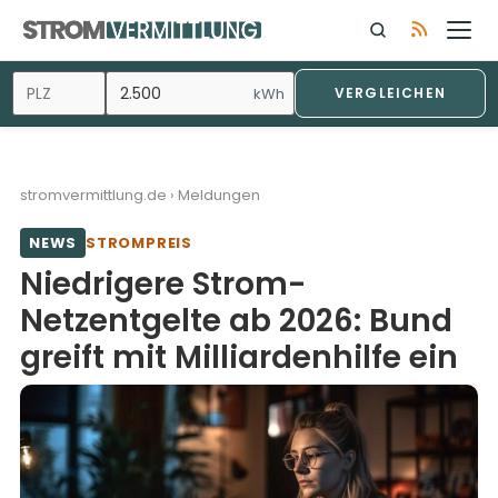
Zum
Inhalt
springen
kWh
VERGLEICHEN
stromvermittlung.de
›
Meldungen
NEWS
STROMPREIS
Niedrigere Strom-
Netzentgelte ab 2026: Bund
greift mit Milliardenhilfe ein