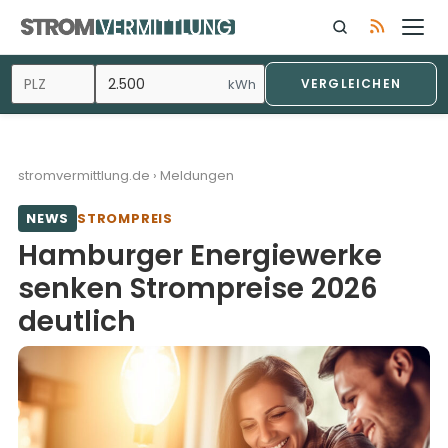
Zum
Inhalt
springen
kWh
VERGLEICHEN
stromvermittlung.de
›
Meldungen
NEWS
STROMPREIS
Hamburger Energiewerke
senken Strompreise 2026
deutlich