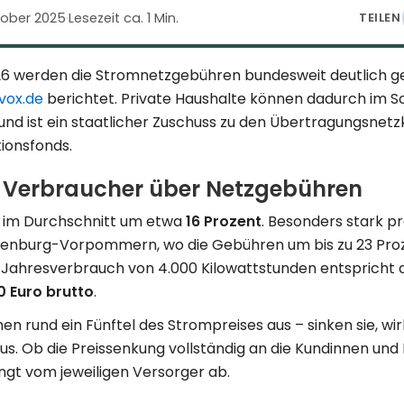
tober 2025
·
Lesezeit ca. 1 Min.
TEILEN
 werden die Stromnetzgebühren bundesweit deutlich ge
vox.de
berichtet. Private Haushalte können dadurch im Sc
und ist ein staatlicher Zuschuss zu den Übertragungsnet
ionsfonds.
t Verbraucher über Netzgebühren
n im Durchschnitt um etwa
16 Prozent
. Besonders stark pro
enburg-Vorpommern, wo die Gebühren um bis zu 23 Pro
 Jahresverbrauch von 4.000 Kilowattstunden entspricht d
0 Euro brutto
.
 rund ein Fünftel des Strompreises aus – sinken sie, wir
s. Ob die Preissenkung vollständig an die Kundinnen und
ngt vom jeweiligen Versorger ab.