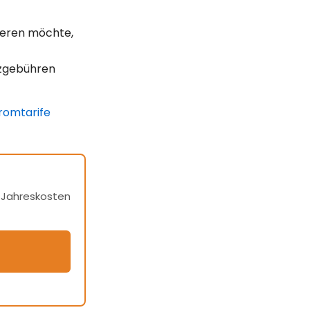
tieren möchte,
tzgebühren
romtarife
h Jahreskosten