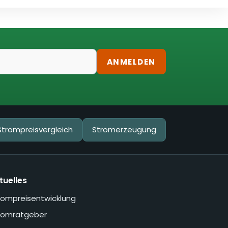
ANMELDEN
Strompreisvergleich
Stromerzeugung
tuelles
rompreisentwicklung
romratgeber