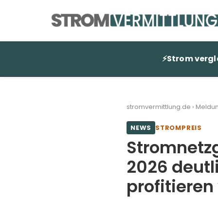
Zum
Inhalt
springen
⚡
Strom vergl
stromvermittlung.de
›
Meldu
NEWS
STROMPREIS
Stromnetz
2026 deutl
profitieren