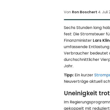
Von
Ron Boschert
·
4. Juli
Sechs Stunden lang hab
fest: Die Stromsteuer fü
Finanz­minister
Lars Klin
umfassende Entlastung s
Verbraucher bedeutet da
durchschnittlicher Vier
Jahr.
Tipp:
Ein kurzer
Strompr
Neuverträge aktuell sc
Uneinigkeit tro
Im Regierungs­programm 
gekoppelt mit reduzierte