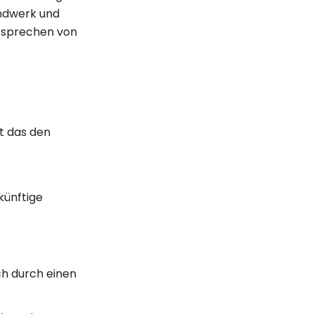
andwerk und
n sprechen von
t das den
künftige
ch durch einen