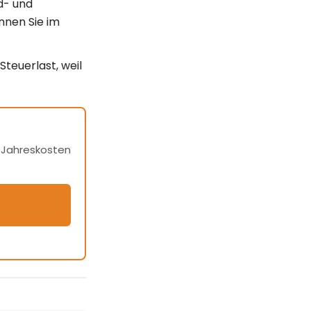
d- und
nnen Sie im
teuer­last, weil
h Jahreskosten