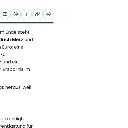
am Ende steht
drich Merz
und
 Euro; eine
 Für
– und ein
r Ersparnis im
s heraus, weil
ngekündigt,
­entlastung für