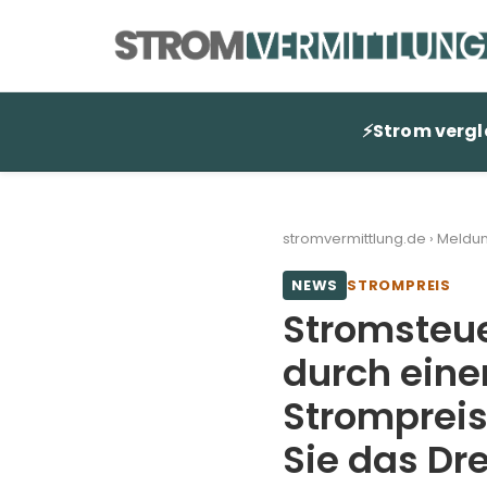
Zum
Inhalt
springen
⚡
Strom vergl
stromvermittlung.de
›
Meldu
NEWS
STROMPREIS
Stromsteue
durch eine
Strompreis
Sie das Dr