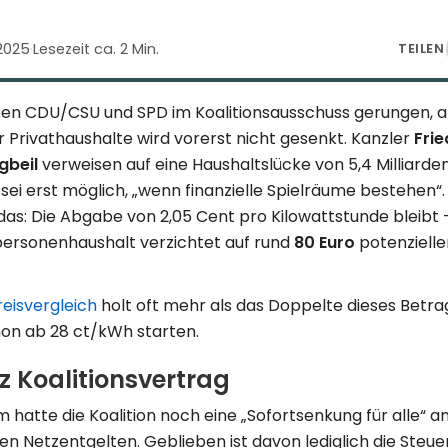
 2025
·
Lesezeit ca. 2 Min.
TEILEN
en CDU/CSU und SPD im Koalitions­ausschuss gerungen, 
r Privat­haushalte wird vorerst nicht gesenkt. Kanzler
Frie
gbeil
verweisen auf eine Haushalts­lücke von 5,4 Milliarden
ei erst möglich, „wenn finanzielle Spielräume bestehen“.
s: Die Abgabe von 2,05 Cent pro Kilowatt­stunde bleibt 
personenhaushalt verzichtet auf rund
80 Euro
potenzielle
eis­vergleich
holt oft mehr als das Doppelte dieses Betrag
hon ab 28 ct/kWh starten.
tz Koalitionsvertrag
hatte die Koalition noch eine „Sofort­senkung für alle“ a
n Netz­entgelten. Geblieben ist davon lediglich die Steuer