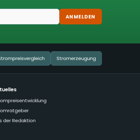
ANMELDEN
Strompreisvergleich
Stromerzeugung
tuelles
rompreisentwicklung
romratgeber
s der Redaktion