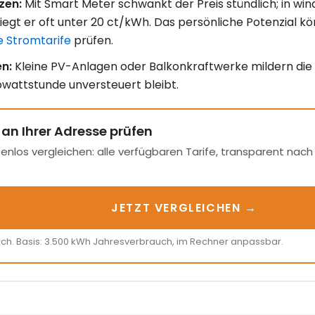
zen:
Mit Smart Meter schwankt der Preis stündlich; in win
egt er oft unter 20 ct/kWh. Das persönliche Potenzial kö
 Stromtarife
prüfen.
n:
Kleine PV-Anlagen oder Balkon­kraftwerke mildern die S
owatt­stunde unversteuert bleibt.
 an Ihrer Adresse prüfen
enlos vergleichen: alle verfügbaren Tarife, transparent nac
JETZT VERGLEICHEN →
ich. Basis: 3.500 kWh Jahresverbrauch, im Rechner anpassbar.
N