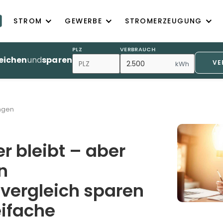
STROM
GEWERBE
STROMERZEUGUNG
PLZ
VERBRAUCH
eichen
und
sparen
VE
kWh
ngen
r bleibt – aber
n
vergleich sparen
eifache