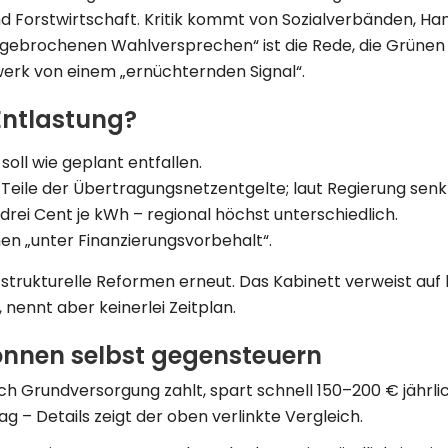
nd Forstwirtschaft. Kritik kommt von Sozial­verbänden, H
„gebrochenen Wahl­versprechen“ ist die Rede, die Grüne
erk von einem „ernüchternden Signal“.
Entlastung?
soll wie geplant entfallen.
eile der Übertragungs­netzentgelte; laut Regierung senk
drei Cent je kWh – regional höchst unterschiedlich.
en „unter Finanzierungs­vorbehalt“.
strukturelle Reformen erneut. Das Kabinett verweist auf 
nennt aber keinerlei Zeit­plan.
nnen selbst gegensteuern
h Grund­versorgung zahlt, spart schnell 150–200 € jährli
ag – Details zeigt der oben verlinkte Vergleich.