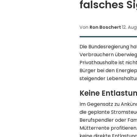
falsches S
Von
Ron Boschert
·
12. Au
Die Bundesregierung hat
Verbrauchern überwiegt
Privathaushalte ist nic
Bürger bei den Energiepr
steigender Lebenshaltu
Keine Entlastun
Im Gegensatz zu Ankün
die geplante Stromsteu
Berufspendler oder Fam
Mütterrente profitieren
keine direkte Entlastun