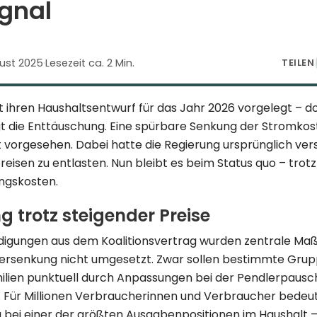
ignal
gust 2025
·
Lesezeit ca. 2 Min.
TEILEN
 ihren Haushaltsentwurf für das Jahr 2026 vorgelegt – do
 die Enttäuschung. Eine spürbare Senkung der Stromkos
ht vorgesehen. Dabei hatte die Regierung ursprünglich ver
eisen zu entlasten. Nun bleibt es beim Status quo – trotz
ngskosten.
g trotz steigender Preise
digungen aus dem Koalitionsvertrag wurden zentrale M
ersenkung nicht umgesetzt. Zwar sollen bestimmte Grup
ilien punktuell durch Anpassungen bei der Pendlerpausc
. Für Millionen Verbraucherinnen und Verbraucher bedeut
g bei einer der größten Ausgabenpositionen im Haushalt