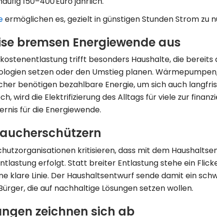
häufig 150–400 Euro jährlich.
e
ermöglichen es, gezielt in günstigen Stunden Strom zu n
ise bremsen Energiewende aus
ostenentlastung trifft besonders Haushalte, die bereits 
ologien setzen oder den Umstieg planen. Wärmepumpen,
er benötigen bezahlbare Energie, um sich auch langfris
 wird die Elektrifizierung des Alltags für viele zur finanz
ernis für die Energiewende.
braucherschützern
utzorganisationen kritisieren, dass mit dem Haushaltse
Entlastung erfolgt. Statt breiter Entlastung stehe ein Flic
 klare Linie. Der Haushaltsentwurf sende damit ein sch
Bürger, die auf nachhaltige Lösungen setzen wollen.
ungen zeichnen sich ab