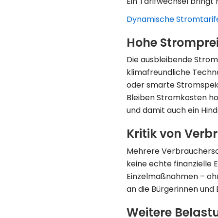
Ein Tarifwechsel bringt 
Dynamische Stromtarif
Hohe Strompre
Die ausbleibende Stromk
klimafreundliche Techn
oder smarte Stromspeich
Bleiben Stromkosten hoch,
und damit auch ein Hind
Kritik von Ver
Mehrere Verbrauchersch
keine echte finanzielle 
Einzelmaßnahmen – ohne
an die Bürgerinnen und 
Weitere Belast