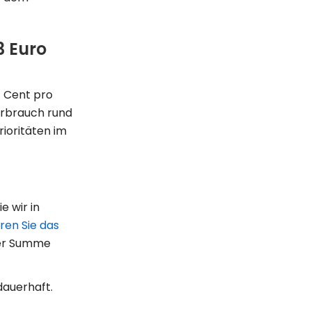
3 Euro
1 Cent pro
erbrauch rund
rioritäten im
e wir in
ren Sie das
eser Summe
dauerhaft.