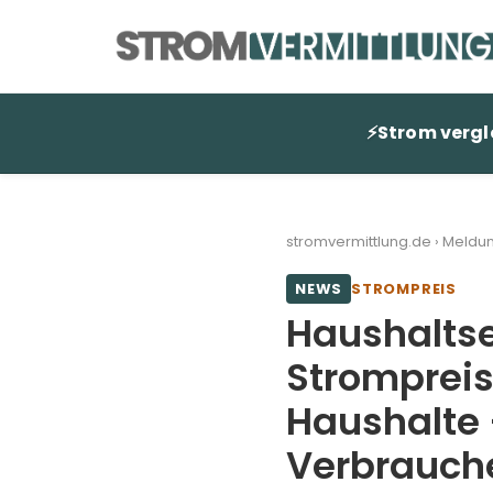
Zum
Inhalt
springen
⚡
Strom vergl
stromvermittlung.de
›
Meldu
NEWS
STROMPREIS
Haushaltse
Strompreis
Haushalte
Verbrauch