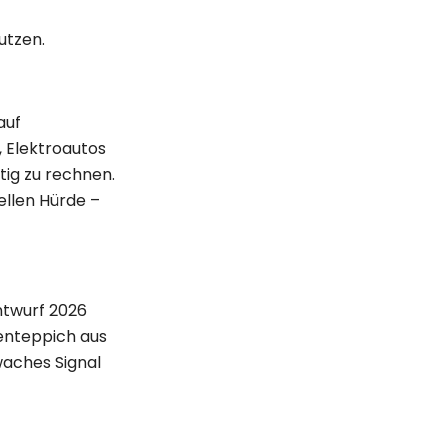
utzen.
auf
 Elektroautos
tig zu rechnen.
iellen Hürde –
ntwurf 2026
kenteppich aus
waches Signal