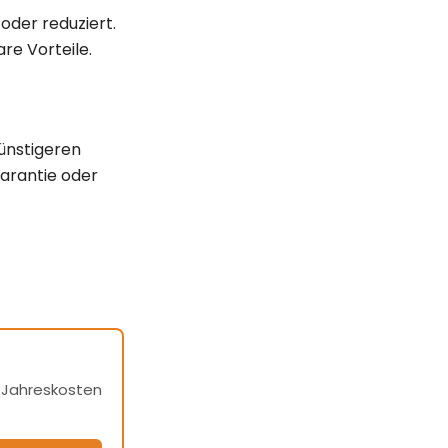
der reduziert.
e Vorteile.
günstigeren
garantie oder
h Jahreskosten