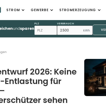
STROM
GEWERBE
STROMERZEUGUNG
PLZ
VERBRAUCH
eichen
und
sparen
VE
kWh
ngen
ntwurf 2026: Keine
-Entlastung für
 –
erschützer sehen