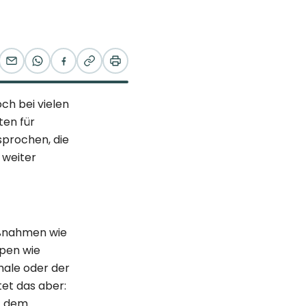
ch bei vielen
ten für
sprochen, die
 weiter
aßnahmen wie
pen wie
hale oder der
et das aber:
 – dem