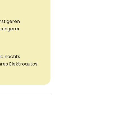
nstigeren
geringerer
ie nachts
hres Elektroautos