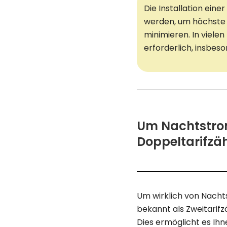
Die Installation ein
werden, um höchste S
minimieren. In viele
erforderlich, insbes
Um Nachtstrom
Doppeltarifzäh
Um wirklich von Nachts
bekannt als Zweitarif
Dies ermöglicht es Ihn