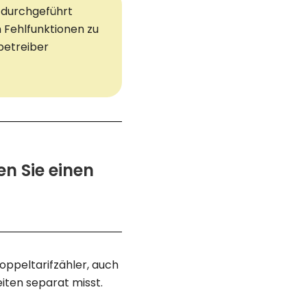
n durchgeführt
 Fehlfunktionen zu
betreiber
n Sie einen
oppeltarifzähler, auch
iten separat misst.