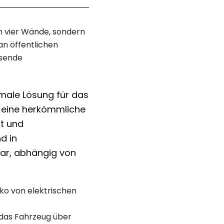
n vier Wände, sondern
an öffentlichen
ssende
timale Lösung für das
r eine herkömmliche
st und
d in
bar, abhängig von
ko von elektrischen
 das Fahrzeug über