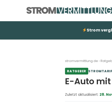
Strom verg
stromvermittlung.de
›
Ratge
RATGEBER
STROMTARI
E-Auto mit
Zuletzt aktualisiert:
28. N