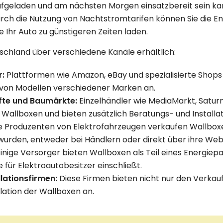
ufgeladen und am nächsten Morgen einsatzbereit sein ka
rch die Nutzung von Nachtstromtarifen können Sie die En
e Ihr Auto zu günstigeren Zeiten laden.
schland über verschiedene Kanäle erhältlich:
r:
Plattformen wie Amazon, eBay und spezialisierte Shops 
l von Modellen verschiedener Marken an.
fte und Baumärkte:
Einzelhändler wie MediaMarkt, Satur
 Wallboxen und bieten zusätzlich Beratungs- und Installat
e Produzenten von Elektrofahrzeugen verkaufen Wallboxen,
wurden, entweder bei Händlern oder direkt über ihre Webs
inige Versorger bieten Wallboxen als Teil eines Energiepa
e für Elektroautobesitzer einschließt.
llationsfirmen:
Diese Firmen bieten nicht nur den Verkauf
llation der Wallboxen an.