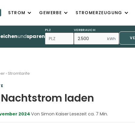
STROM
GEWERBE
STROMERZEUGUNG
PLZ
VERBRAUCH
leichen
und
sparen
V
kWh
ber
›
Stromtarife
FE
 Nachtstrom laden
ovember 2024
·
Von Simon Kaiser
·
Lesezeit ca. 7 Min.