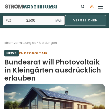
Zum
Inhalt
springen
kWh
VERGLEICHEN
stromvermittlung.de
›
Meldungen
NEWS
PHOTOVOLTAIK
Bundesrat will Photovoltaik
in Kleingärten ausdrücklich
erlauben