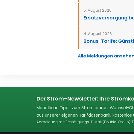
5. August 2026
Ersatzversorgung be
4. August 2026
Bonus-Tarife: Günsti
Alle Meldungen ansehe
Der Strom-Newsletter: Ihre Stromko
Monatliche Tipps zum Stromsparen, Wechsel-Ch
aus unserer eigenen Tarifdatenbank, kostenlos u
Anmeldung mit Bestätigungs-E-Mail (Double-Opt-in).
D