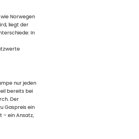
n wie Norwegen
, liegt der
nterschiede: In
atzwerte
umpe nur jeden
il bereits bei
rch. Der
zu Gaspreis ein
 – ein Ansatz,