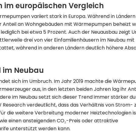
m europäischen Vergleich
rmepumpen variiert stark in Europa. Während in Länder
r Anteil an Wohngebäuden mit Wärmepumpen beheizt wird
lediglich bei etwa 5 Prozent. Auch der Neuausbau zeigt U
lerweile drei von vier Einfamilienhäusern im Neubau mit
tet, während in anderen Ländern deutlich höhere Abs
l im Neubau
indet sich im Umbruch. Im Jahr 2019 machte die Wärmep
eerzeuger aus, in den letzten beiden Jahren lag ihr Ante
dere im Neubau setzt sich dieser Trend immer stärker du
W Research verdeutlicht, dass das Verhältnis von Strom- 
ür die weitere Verbreitung moderner Heiztechnologien ist
e einen ansteigenden CO₂-Preis oder attraktive
e unterstützt werden kann.