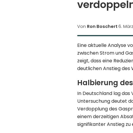
verdoppel
Von
Ron Boschert
·
6. Mär
Eine aktuelle Analyse v
zwischen Strom und Gas
zeigt, dass eine Reduzi
deutlichen Anstieg de
Halbierung de
In Deutschland lag das V
Untersuchung deutet dar
Verdopplung des Gaspr
einem derzeitigen Absa
signifikanter Anstieg zu