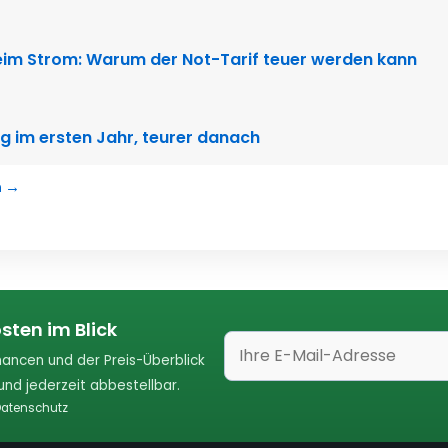
im Strom: Warum der Not-Tarif teuer werden kann
g im ersten Jahr, teurer danach
n →
sten im Blick
ancen und der Preis-Überblick
nd jederzeit abbestellbar.
atenschutz