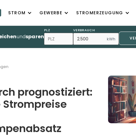
STROM
GEWERBE
STROMERZEUGUNG
PLZ
VERBRAUCH
eichen
und
sparen
VE
kWh
ngen
ch prognostiziert:
 Strompreise
penabsatz