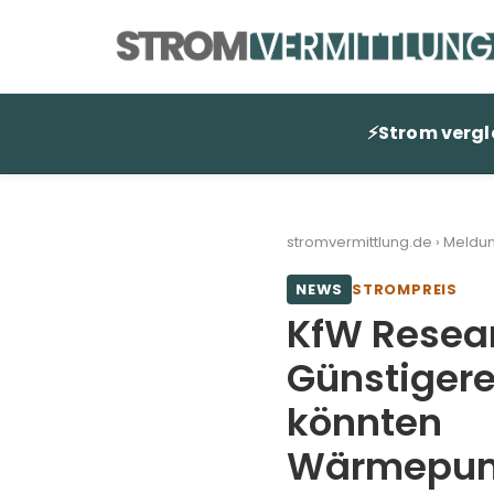
Zum
Inhalt
springen
⚡
Strom vergl
stromvermittlung.de
›
Meldu
NEWS
STROMPREIS
KfW Resear
Günstigere
könnten
Wärmepum