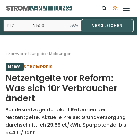
Zum
Inhalt
springen
kWh
VERGLEICHEN
stromvermittlung.de
›
Meldungen
NEWS
STROMPREIS
Netzentgelte vor Reform:
Was sich für Verbraucher
ändert
Bundesnetzagentur plant Reformen der
Netzentgelte. Aktuelle Preise: Grundversorgung
durchschnittlich 29,69 ct/kWh. Sparpotenzial bis
544 €/Jahr.