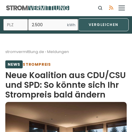
Zum
Inhalt
springen
kWh
VERGLEICHEN
stromvermittlung.de
›
Meldungen
NEWS
STROMPREIS
Neue Koalition aus CDU/CSU
und SPD: So könnte sich Ihr
Strompreis bald ändern