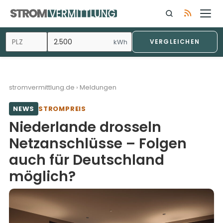
Zum
Inhalt
springen
kWh
VERGLEICHEN
stromvermittlung.de
›
Meldungen
NEWS
STROMPREIS
Niederlande drosseln
Netzanschlüsse – Folgen
auch für Deutschland
möglich?