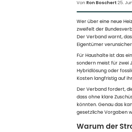
Von
Ron Boschert
·
25. Ju
Wer über eine neue Hei
zweifelt der Bundesve
Der Verband warnt, das
Eigentümer verunsicher
Für Haushalte ist das ei
sondern meist für zwei
Hybridlösung oder fossi
Kosten langfristig auf 
Der Verband fordert, die
dass ohne klare Zuschüs
könnten. Genau das kan
gesetzliche Vorgaben we
Warum der Str