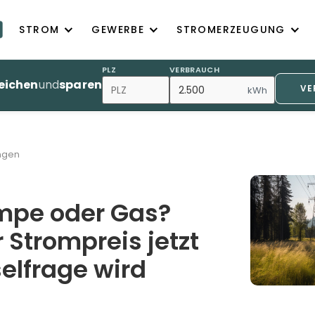
STROM
GEWERBE
STROMERZEUGUNG
PLZ
VERBRAUCH
eichen
und
sparen
VE
kWh
ngen
pe oder Gas?
Strompreis jetzt
selfrage wird