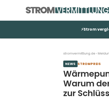
Zum
Inhalt
springen
⚡
Strom vergl
stromvermittlung.de
›
Meldu
NEWS
STROMPREIS
Wärmepum
Warum der 
zur Schlüs