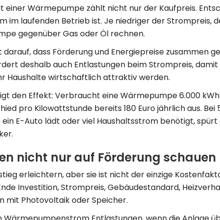
eit einer Wärmepumpe zählt nicht nur der Kaufpreis. Entsc
m im laufenden Betrieb ist. Je niedriger der Strompreis, 
mpe gegenüber Gas oder Öl rechnen.
t darauf, dass Förderung und Energiepreise zusammen 
rdert deshalb auch Entlastungen beim Strompreis, damit
aushalte wirtschaftlich attraktiv werden.
 zeigt den Effekt: Verbraucht eine Wärmepumpe 6.000 kWh
ed pro Kilowattstunde bereits 180 Euro jährlich aus. Bei 
 ein E-Auto lädt oder viel Haushaltsstrom benötigt, spürt
ker.
ten nicht nur auf Förderung schauen
ieg erleichtern, aber sie ist nicht der einzige Kostenfakto
nde Investition, Strompreis, Gebäudestandard, Heizverha
 mit Photovoltaik oder Speicher.
im Wärmepumpenstrom Entlastungen, wenn die Anlage üb