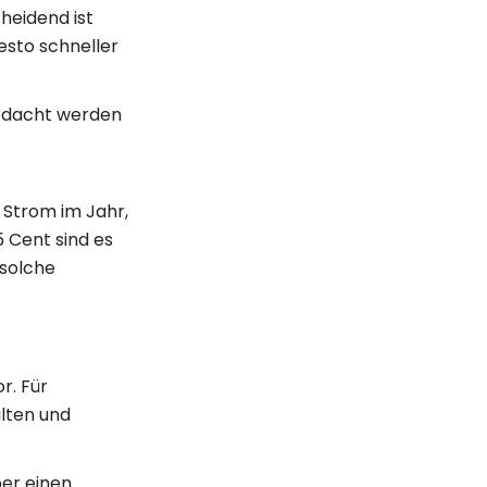
heidend ist
desto schneller
gedacht werden
 Strom im Jahr,
5 Cent sind es
 solche
r. Für
lten und
er einen