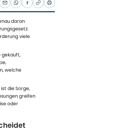
Genau daran
ungsgesetz.
rderung viele
e gekauft,
pe,
n, welche
ist die Sorge,
Lösungen greifen
ise oder
cheidet