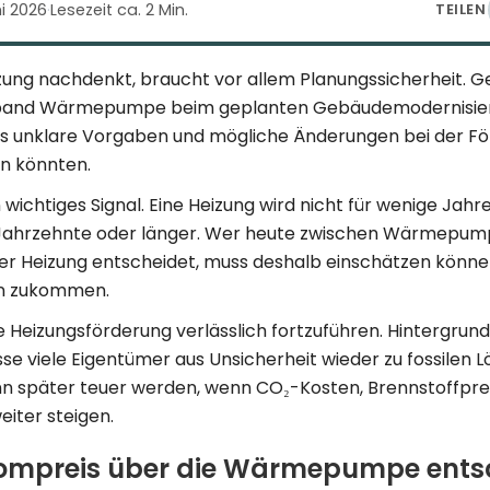
ni 2026
·
Lesezeit ca. 2 Min.
TEILEN
zung nachdenkt, braucht vor allem Planungssicherheit. 
rband Wärmepumpe beim geplanten Gebäudemodernisier
s unklare Vorgaben und mögliche Änderungen bei der Fö
n könnten.
n wichtiges Signal. Eine Heizung wird nicht für wenige Jahr
 Jahrzehnte oder länger. Wer heute zwischen Wärmepum
ler Heizung entscheidet, muss deshalb einschätzen könne
ihn zukommen.
 Heizungsförderung verlässlich fortzuführen. Hintergrund 
se viele Eigentümer aus Unsicherheit wieder zu fossilen 
n später teuer werden, wenn CO₂-Kosten, Brennstoffpre
iter steigen.
ompreis über die Wärmepumpe ents