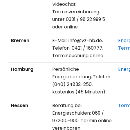
Videochat.
Terminvereinbarung
unter 0331 / 98 22 999 5
oder online
Bremen
E-Mail: info@vz-hb.de,
Ener
Telefon: 0421 / 160777,
Term
Terminbuchung online
Hamburg
Persönliche
Ener
Energieberatung, Telefon:
(040) 24832-250,
kostenlos (45 Minuten)
Hessen
Beratung bei
Term
Energieschulden: 069 /
972010-900. Termin online
vereinbaren