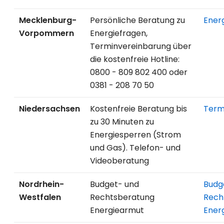
Mecklenburg-
Persönliche Beratung zu
Ener
Vorpommern
Energiefragen,
Terminvereinbarung über
die kostenfreie Hotline:
0800 - 809 802 400 oder
0381 - 208 70 50
Niedersachsen
Kostenfreie Beratung bis
Term
zu 30 Minuten zu
Energiesperren (Strom
und Gas). Telefon- und
Videoberatung
Nordrhein-
Budget- und
Budg
Westfalen
Rechtsberatung
Rech
Energiearmut
Ener