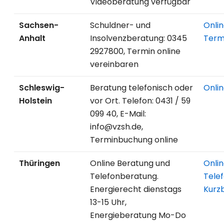
Videoberatung verfügbar
Sachsen-
Schuldner- und
Onli
Anhalt
Insolvenzberatung: 0345
Term
2927800, Termin online
vereinbaren
Schleswig-
Beratung telefonisch oder
Onli
Holstein
vor Ort. Telefon: 0431 / 59
099 40, E-Mail:
info@vzsh.de,
Terminbuchung online
Thüringen
Online Beratung und
Onli
Telefonberatung.
Tele
Energierecht dienstags
Kurz
13-15 Uhr,
Energieberatung Mo-Do