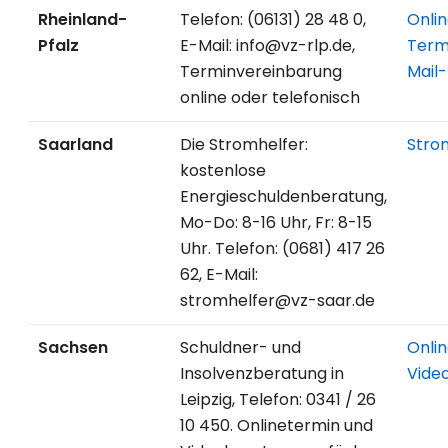
Rheinland-
Telefon: (06131) 28 48 0,
Onli
Pfalz
E-Mail: info@vz-rlp.de,
Term
Terminvereinbarung
Mail
online oder telefonisch
Saarland
Die Stromhelfer:
Stro
kostenlose
Energieschuldenberatung,
Mo-Do: 8-16 Uhr, Fr: 8-15
Uhr. Telefon: (0681) 417 26
62, E-Mail:
stromhelfer@vz-saar.de
Sachsen
Schuldner- und
Onli
Insolvenzberatung in
Vide
Leipzig, Telefon: 0341 / 26
10 450. Onlinetermin und