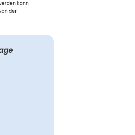
werden kann.
 von der
lage