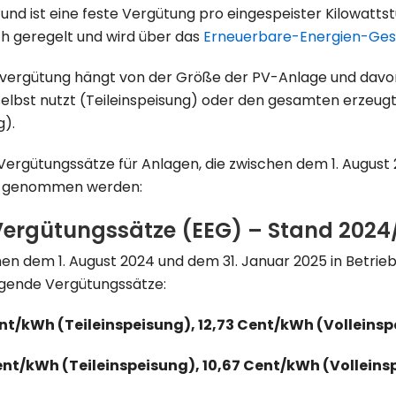
und ist eine feste Vergütung pro eingespeister Kilowatts
ch geregelt und wird über das
Erneuerbare-Energien-Ges
evergütung hängt von der Größe der PV-Anlage und davon
selbst nutzt (Teileinspeisung) oder den gesamten erzeug
g).
n Vergütungssätze für Anlagen, die zwischen dem 1. August
eb genommen werden:
 Vergütungssätze (EEG) – Stand 2024
chen dem 1. August 2024 und dem 31. Januar 2025 in Betr
olgende Vergütungssätze:
ent/kWh (Teileinspeisung), 12,73 Cent/kWh (Volleins
ent/kWh (Teileinspeisung), 10,67 Cent/kWh (Volleins