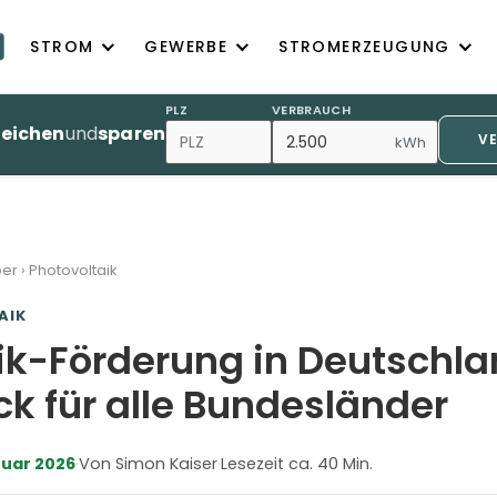
STROM
GEWERBE
STROMERZEUGUNG
PLZ
VERBRAUCH
leichen
und
sparen
V
kWh
ber
›
Photovoltaik
AIK
ik-Förderung in Deutschl
ck für alle Bundesländer
nuar 2026
·
Von Simon Kaiser
·
Lesezeit ca. 40 Min.