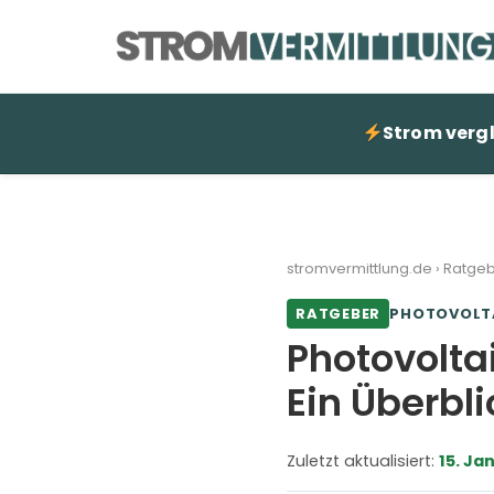
Strom verg
stromvermittlung.de
›
Ratge
RATGEBER
PHOTOVOLT
Photovolta
Ein Überbli
Zuletzt aktualisiert:
15. Ja