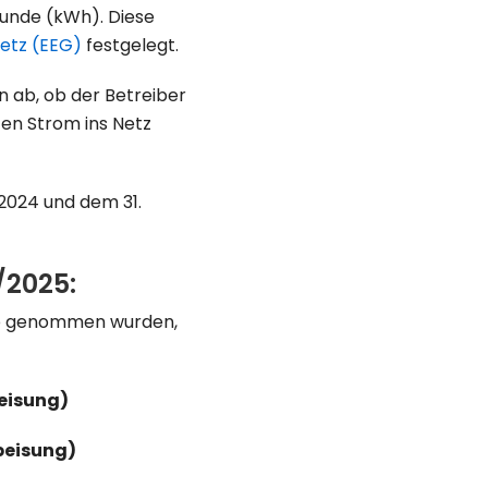
tunde (kWh). Diese
etz (EEG)
festgelegt.
 ab, ob der Betreiber
ten Strom ins Netz
 2024 und dem 31.
/2025:
ieb genommen wurden,
peisung)
peisung)