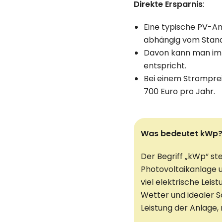
Direkte Ersparnis
:
Eine typische PV-An
abhängig vom Stand
Davon kann man im H
entspricht.
Bei einem Strompre
700 Euro pro Jahr.
Was bedeutet kWp
Der Begriff „kWp“ st
Photovoltaikanlage u
viel elektrische Lei
Wetter und idealer S
Leistung der Anlage,