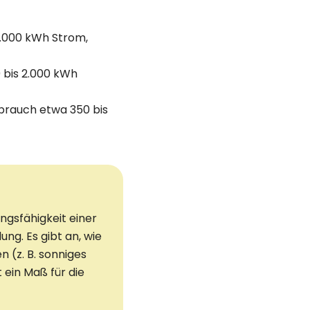
5.000 kWh Strom,
 bis 2.000 kWh
brauch etwa 350 bis
ngsfähigkeit einer
ng. Es gibt an, wie
 (z. B. sonniges
 ein Maß für die