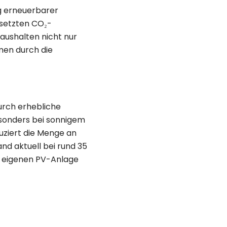
ng erneuerbarer
esetzten CO₂-
aushalten nicht nur
men durch die
urch erhebliche
esonders bei sonnigem
uziert die Menge an
nd aktuell bei rund 35
er eigenen PV-Anlage