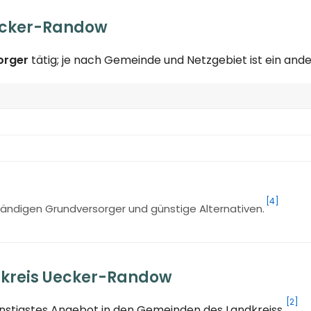
ecker-Randow
orger
tätig; je nach Gemeinde und Netzgebiet ist ein an
[4]
ändigen Grundversorger und günstige Alternativen.
dkreis Uecker-Randow
[2]
ünstigstes Angebot in den Gemeinden des Landkreiss.