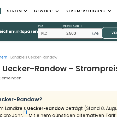
STROM
GEWERBE
STROMERZEUGUNG
PLZ
VERBRAUCH
eichen
und
sparen
VE
kWh
mern
›
Landkreis Uecker-Randow
s Uecker-Randow – Stromprei
2 Gemeinden
Uecker-Randow?
im Landkreis
Uecker-Randow
beträgt (Stand 8. Aug
[1]
€
pro Jahr.
Mit einem günstigen alternativen Tarif