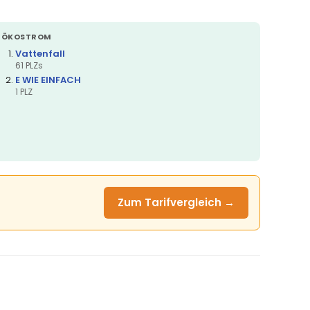
ÖKOSTROM
Vattenfall
61 PLZs
E WIE EINFACH
1 PLZ
Zum Tarifvergleich →