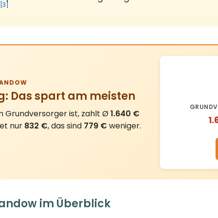
[3]
ANDOW
g: Das spart am meisten
GRUNDV
 Grundversorger ist, zahlt Ø
1.640 €
1.
tet nur
832 €
, das sind
779 €
weniger.
Randow im Überblick