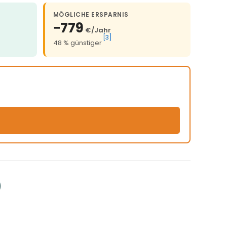
MÖGLICHE ERSPARNIS
−779
€/Jahr
[3]
48 % günstiger
)