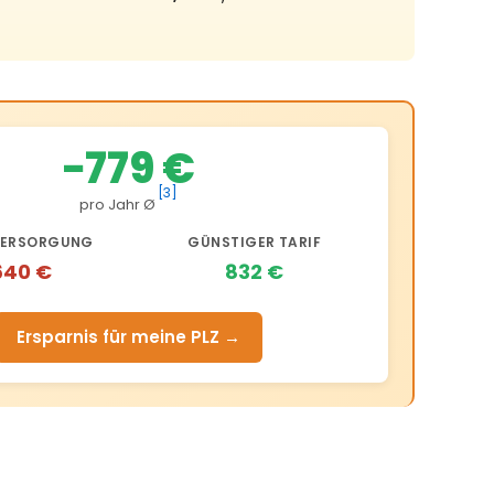
−779 €
[3]
pro Jahr Ø
ERSORGUNG
GÜNSTIGER TARIF
640 €
832 €
Ersparnis für meine PLZ →