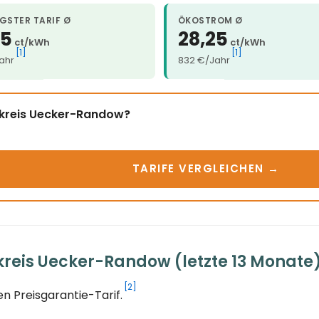
GSTER TARIF Ø
ÖKOSTROM Ø
25
28,25
ct/kWh
ct/kWh
[1]
[1]
ahr
832 €/Jahr
dkreis Uecker-Randow?
TARIFE VERGLEICHEN →
reis Uecker-Randow (letzte 13 Monate
[2]
n Preisgarantie-Tarif.