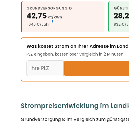
GRUNDVERSORGUNG Ø
GÜNSTI
42,75
28,
ct/kWh
[1]
1.640 €/Jahr
832 €/J
Was kostet Strom an Ihrer Adresse im Lan
PLZ eingeben, kostenloser Vergleich in 2 Minuten.
Postleitzahl
Strompreisentwicklung im Landk
Grundversorgung Ø im Vergleich zum günstigste