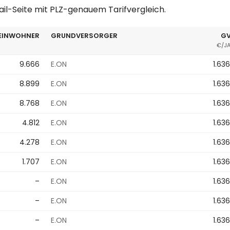
ail-Seite mit PLZ-genauem Tarifvergleich.
EINWOHNER
GRUNDVERSORGER
GV
€/J
9.666
E.ON
1.63
8.899
E.ON
1.63
8.768
E.ON
1.63
4.812
E.ON
1.63
4.278
E.ON
1.63
1.707
E.ON
1.63
–
E.ON
1.63
–
E.ON
1.63
–
E.ON
1.63