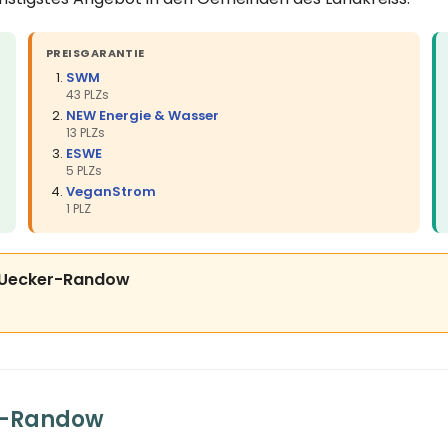
PREISGARANTIE
SWM
43 PLZs
NEW Energie & Wasser
13 PLZs
ESWE
5 PLZs
VeganStrom
1 PLZ
is Uecker-Randow
r-Randow