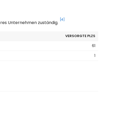
[4]
deres Unternehmen zuständig.
VERSORGTE PLZS
61
1