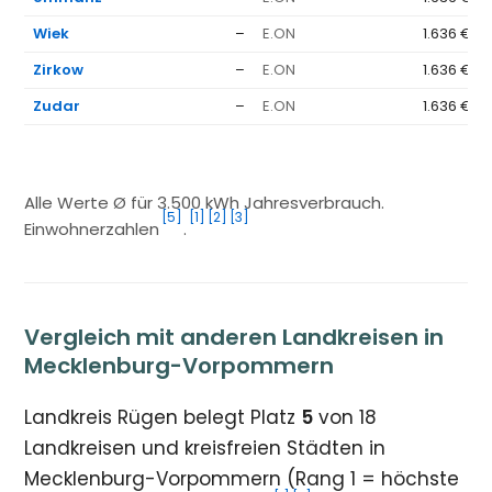
Wiek
–
E.ON
1.636 €
Zirkow
–
E.ON
1.636 €
Zudar
–
E.ON
1.636 €
Alle Werte Ø für 3.500 kWh Jahresverbrauch.
[5]
[1]
[2]
[3]
Einwohnerzahlen
.
Vergleich mit anderen Landkreisen in
Mecklenburg-Vorpommern
Landkreis Rügen belegt Platz
5
von 18
Landkreisen und kreisfreien Städten in
Mecklenburg-Vorpommern (Rang 1 = höchste