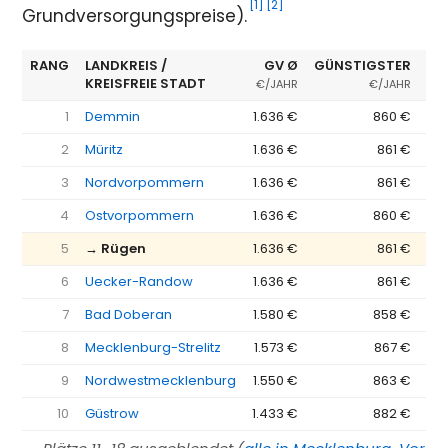
[1]
[2]
Grundversorgungspreise).
RANG
LANDKREIS /
GV Ø
GÜNSTIGSTER
ER
KREISFREIE STADT
€/JAHR
€/JAHR
1
Demmin
1.636 €
860 €
2
Müritz
1.636 €
861 €
3
Nordvorpommern
1.636 €
861 €
4
Ostvorpommern
1.636 €
860 €
5
→ Rügen
1.636 €
861 €
6
Uecker-Randow
1.636 €
861 €
7
Bad Doberan
1.580 €
858 €
8
Mecklenburg-Strelitz
1.573 €
867 €
9
Nordwestmecklenburg
1.550 €
863 €
10
Güstrow
1.433 €
882 €