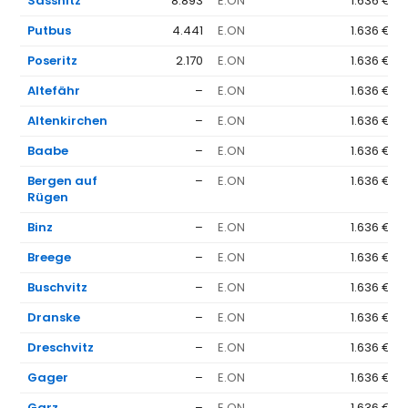
Sassnitz
8.893
E.ON
1.636 €
Putbus
4.441
E.ON
1.636 €
Poseritz
2.170
E.ON
1.636 €
Altefähr
–
E.ON
1.636 €
Altenkirchen
–
E.ON
1.636 €
Baabe
–
E.ON
1.636 €
Bergen auf
–
E.ON
1.636 €
Rügen
Binz
–
E.ON
1.636 €
Breege
–
E.ON
1.636 €
Buschvitz
–
E.ON
1.636 €
Dranske
–
E.ON
1.636 €
Dreschvitz
–
E.ON
1.636 €
Gager
–
E.ON
1.636 €
Garz
–
E.ON
1.636 €