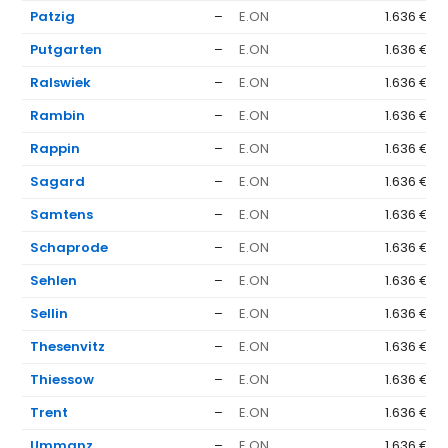
Patzig
–
E.ON
1.636 €
Putgarten
–
E.ON
1.636 €
Ralswiek
–
E.ON
1.636 €
Rambin
–
E.ON
1.636 €
Rappin
–
E.ON
1.636 €
Sagard
–
E.ON
1.636 €
Samtens
–
E.ON
1.636 €
Schaprode
–
E.ON
1.636 €
Sehlen
–
E.ON
1.636 €
Sellin
–
E.ON
1.636 €
Thesenvitz
–
E.ON
1.636 €
Thiessow
–
E.ON
1.636 €
Trent
–
E.ON
1.636 €
Ummanz
–
E.ON
1.636 €