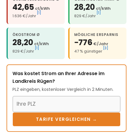
42,65
28,20
ct/kWh
ct/kWh
[1]
[1]
1.636 €/Jahr
829 €/Jahr
ÖKOSTROM Ø
MÖGLICHE ERSPARNIS
28,20
−776
ct/kWh
€/Jahr
[1]
[3]
829 €/Jahr
47 % günstiger
Was kostet Strom an Ihrer Adresse im
Landkreis Rügen?
PLZ eingeben, kostenloser Vergleich in 2 Minuten.
Postleitzahl
TARIFE VERGLEICHEN →