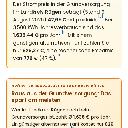
Der Strompreis in der Grundversorgung
im Landkreis
Rügen
beträgt (Stand 9.
[2]
August 2026)
42,65 Cent pro kWh
.
Bei
3.500 kWh Jahresverbrauch sind das
[1]
1.636,44 €
pro Jahr.
Mit einem
günstigen alternativen Tarif zahlen Sie
nur
829,37 €
, eine rechnerische Ersparnis
[3]
von
776 €
(47 %).
GRÖSSTER SPAR-HEBEL IM LANDKREIS RÜGEN
Raus aus der Grundversorgung: Das
spart am meisten
Wer im Landkreis
Rügen
noch beim
Grundversorger ist, zahlt Ø
1.636 €
pro Jahr.
Ein günstiger alternativer Tarif kostet nur
829