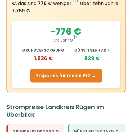
[3]
€
, das sind
776 €
weniger.
Über zehn Jahre:
7.759 €
.
−776 €
[3]
pro Jahr Ø
GRUNDVERSORGUNG
GÜNSTIGER TARIF
1.636 €
829 €
Ersparnis für meine PLZ →
Strompreise Landkreis Rügen im
Überblick
GRUNDVERSORGUNG Ø
GÜNSTIGSTER TARIF Ø